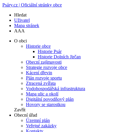
Psáry.cz | Oficiální stránky obce
Hledat
Uživatel
Mapa stránek
A
A
A
O obci
Historie obce
Historie Psár
Historie Dolních Jirčan
Obecní zajímavosti
Strategie rozvoje obce
Kácení dřevin
Plán rozvoje sportu
Ztracená zvířata
Vodohospodářská infrastruktura
Mapa ulic a okolí
Digitální povodňový plán
Hovory se starostkou
Zavřít
Obecní úřad
Územní plán
Veřejné zakázky
Kontakty