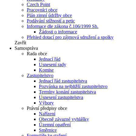
Czech Point
Pracovníci obce
Plán zimní údržby obce
Podávání stížností a petic
Informace dle zákona č.106/1999 Sb.
Žádosti o informace
Přehled dotací pro zájmová sdružení a spolky
Zavřít
Samospráva
Rada obce
Jednací řád
Usnesení rady
Komise
Zastupitelstvo
Jednací řád zastupitelstva
Pozvánka na nejbližší zastupitelstvo
Termíny konání zastupitelstva
Usnesení zastupitelstva
Výbory
Právní předpisy obce
Nařízení
Obecně závazné vyhlášky
Územní opatření
Směrnice
Formuláře ke stažení