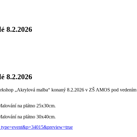
é 8.2.2026
é 8.2.2026
 na workshop „Akrylová malba“ konaný 8.2.2026 v ZŠ AMOS pod vedením 
Malování na plátno 25x30cm.
Malování na plátno 30x40cm.
ost_type=event&p=34015&preview=true