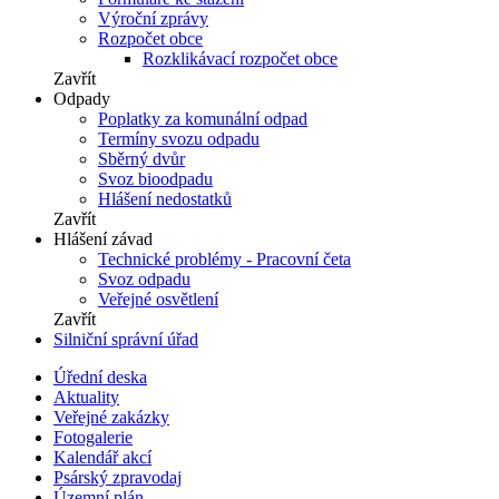
Výroční zprávy
Rozpočet obce
Rozklikávací rozpočet obce
Zavřít
Odpady
Poplatky za komunální odpad
Termíny svozu odpadu
Sběrný dvůr
Svoz bioodpadu
Hlášení nedostatků
Zavřít
Hlášení závad
Technické problémy - Pracovní četa
Svoz odpadu
Veřejné osvětlení
Zavřít
Silniční správní úřad
Úřední deska
Aktuality
Veřejné zakázky
Fotogalerie
Kalendář akcí
Psárský zpravodaj
Územní plán