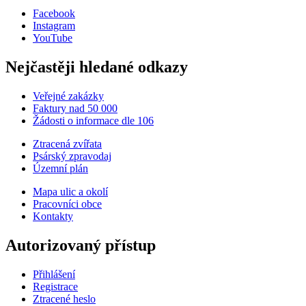
Facebook
Instagram
YouTube
Nejčastěji hledané odkazy
Veřejné zakázky
Faktury nad 50 000
Žádosti o informace dle 106
Ztracená zvířata
Psárský zpravodaj
Územní plán
Mapa ulic a okolí
Pracovníci obce
Kontakty
Autorizovaný přístup
Přihlášení
Registrace
Ztracené heslo