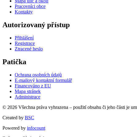
Mapa ulic a okolí
Pracovníci obce
Kontakty
Autorizovaný přístup
Přihlášení
Registrace
Ztracené heslo
Patička
Ochrana osobních údajů
E-mailový kontaktní formulář
Financováno z EU
Mapa stránek
Administrace
© 2026 Všechna práva vyhrazena – použití obsahu či jeho části je u
Created by
BSC
Powered by
infocount