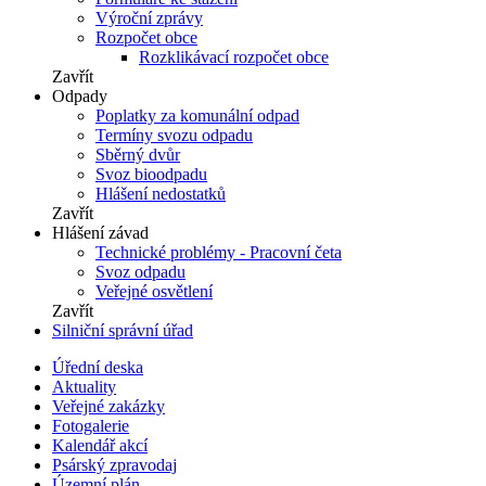
Výroční zprávy
Rozpočet obce
Rozklikávací rozpočet obce
Zavřít
Odpady
Poplatky za komunální odpad
Termíny svozu odpadu
Sběrný dvůr
Svoz bioodpadu
Hlášení nedostatků
Zavřít
Hlášení závad
Technické problémy - Pracovní četa
Svoz odpadu
Veřejné osvětlení
Zavřít
Silniční správní úřad
Úřední deska
Aktuality
Veřejné zakázky
Fotogalerie
Kalendář akcí
Psárský zpravodaj
Územní plán