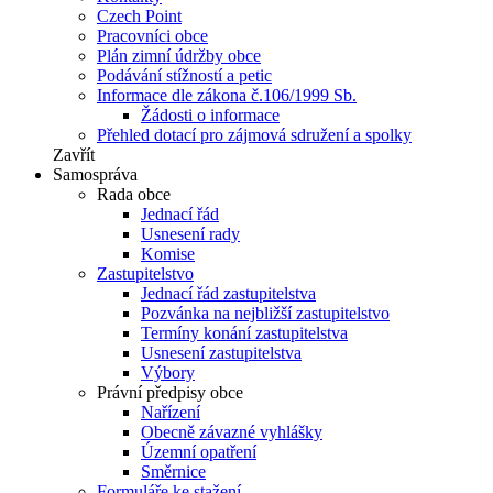
Czech Point
Pracovníci obce
Plán zimní údržby obce
Podávání stížností a petic
Informace dle zákona č.106/1999 Sb.
Žádosti o informace
Přehled dotací pro zájmová sdružení a spolky
Zavřít
Samospráva
Rada obce
Jednací řád
Usnesení rady
Komise
Zastupitelstvo
Jednací řád zastupitelstva
Pozvánka na nejbližší zastupitelstvo
Termíny konání zastupitelstva
Usnesení zastupitelstva
Výbory
Právní předpisy obce
Nařízení
Obecně závazné vyhlášky
Územní opatření
Směrnice
Formuláře ke stažení