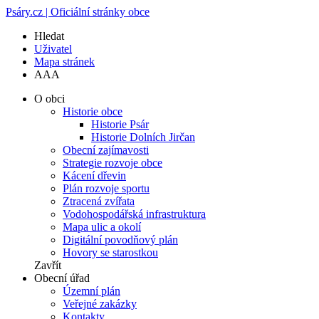
Psáry.cz | Oficiální stránky obce
Hledat
Uživatel
Mapa stránek
A
A
A
O obci
Historie obce
Historie Psár
Historie Dolních Jirčan
Obecní zajímavosti
Strategie rozvoje obce
Kácení dřevin
Plán rozvoje sportu
Ztracená zvířata
Vodohospodářská infrastruktura
Mapa ulic a okolí
Digitální povodňový plán
Hovory se starostkou
Zavřít
Obecní úřad
Územní plán
Veřejné zakázky
Kontakty