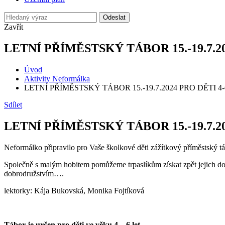
Odeslat
Zavřít
LETNÍ PŘÍMĚSTSKÝ TÁBOR 15.-19.7.20
Úvod
Aktivity Neformálka
LETNÍ PŘÍMĚSTSKÝ TÁBOR 15.-19.7.2024 PRO DĚTI 4-
Sdílet
LETNÍ PŘÍMĚSTSKÝ TÁBOR 15.-19.7.20
Neformálko připravilo pro Vaše školkové děti zážítkový příměstský t
Společně s malým hobitem pomůžeme trpaslíkům získat zpět jejich do
dobrodružstvím….
lektorky: Kája Bukovská, Monika Fojtíková
Tábor je určen pro děti ve věku 4 – 6 let.