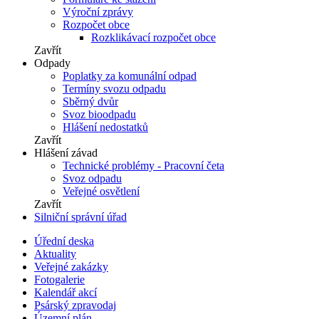
Výroční zprávy
Rozpočet obce
Rozklikávací rozpočet obce
Zavřít
Odpady
Poplatky za komunální odpad
Termíny svozu odpadu
Sběrný dvůr
Svoz bioodpadu
Hlášení nedostatků
Zavřít
Hlášení závad
Technické problémy - Pracovní četa
Svoz odpadu
Veřejné osvětlení
Zavřít
Silniční správní úřad
Úřední deska
Aktuality
Veřejné zakázky
Fotogalerie
Kalendář akcí
Psárský zpravodaj
Územní plán