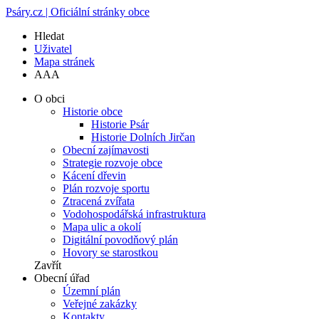
Psáry.cz | Oficiální stránky obce
Hledat
Uživatel
Mapa stránek
A
A
A
O obci
Historie obce
Historie Psár
Historie Dolních Jirčan
Obecní zajímavosti
Strategie rozvoje obce
Kácení dřevin
Plán rozvoje sportu
Ztracená zvířata
Vodohospodářská infrastruktura
Mapa ulic a okolí
Digitální povodňový plán
Hovory se starostkou
Zavřít
Obecní úřad
Územní plán
Veřejné zakázky
Kontakty