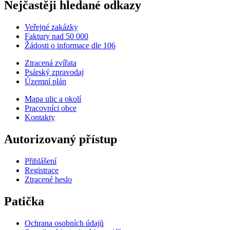
Nejčastěji hledané odkazy
Veřejné zakázky
Faktury nad 50 000
Žádosti o informace dle 106
Ztracená zvířata
Psárský zpravodaj
Územní plán
Mapa ulic a okolí
Pracovníci obce
Kontakty
Autorizovaný přístup
Přihlášení
Registrace
Ztracené heslo
Patička
Ochrana osobních údajů