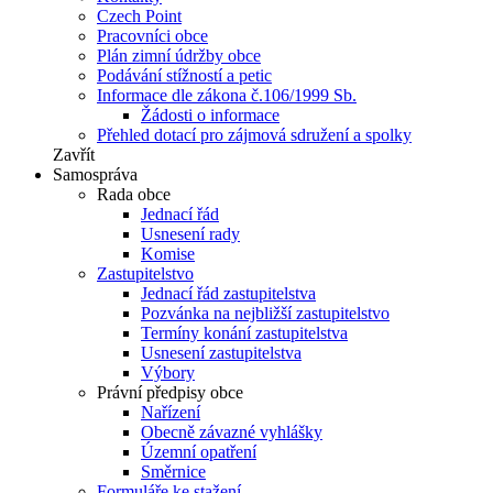
Czech Point
Pracovníci obce
Plán zimní údržby obce
Podávání stížností a petic
Informace dle zákona č.106/1999 Sb.
Žádosti o informace
Přehled dotací pro zájmová sdružení a spolky
Zavřít
Samospráva
Rada obce
Jednací řád
Usnesení rady
Komise
Zastupitelstvo
Jednací řád zastupitelstva
Pozvánka na nejbližší zastupitelstvo
Termíny konání zastupitelstva
Usnesení zastupitelstva
Výbory
Právní předpisy obce
Nařízení
Obecně závazné vyhlášky
Územní opatření
Směrnice
Formuláře ke stažení