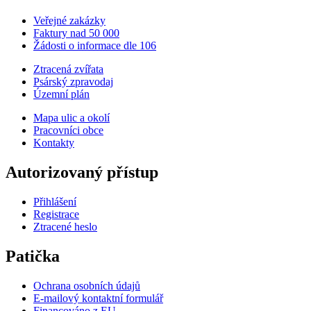
Veřejné zakázky
Faktury nad 50 000
Žádosti o informace dle 106
Ztracená zvířata
Psárský zpravodaj
Územní plán
Mapa ulic a okolí
Pracovníci obce
Kontakty
Autorizovaný přístup
Přihlášení
Registrace
Ztracené heslo
Patička
Ochrana osobních údajů
E-mailový kontaktní formulář
Financováno z EU