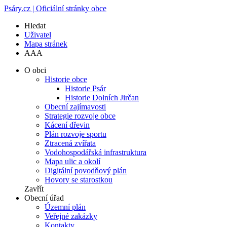
Psáry.cz | Oficiální stránky obce
Hledat
Uživatel
Mapa stránek
A
A
A
O obci
Historie obce
Historie Psár
Historie Dolních Jirčan
Obecní zajímavosti
Strategie rozvoje obce
Kácení dřevin
Plán rozvoje sportu
Ztracená zvířata
Vodohospodářská infrastruktura
Mapa ulic a okolí
Digitální povodňový plán
Hovory se starostkou
Zavřít
Obecní úřad
Územní plán
Veřejné zakázky
Kontakty