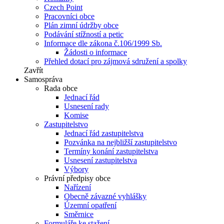
Czech Point
Pracovníci obce
Plán zimní údržby obce
Podávání stížností a petic
Informace dle zákona č.106/1999 Sb.
Žádosti o informace
Přehled dotací pro zájmová sdružení a spolky
Zavřít
Samospráva
Rada obce
Jednací řád
Usnesení rady
Komise
Zastupitelstvo
Jednací řád zastupitelstva
Pozvánka na nejbližší zastupitelstvo
Termíny konání zastupitelstva
Usnesení zastupitelstva
Výbory
Právní předpisy obce
Nařízení
Obecně závazné vyhlášky
Územní opatření
Směrnice
Formuláře ke stažení