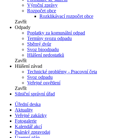
Výroční zprávy
Rozpočet obce
Rozklikávací rozpočet obce
Zavřít
Odpady
Poplatky za komunální odpad
Termíny svozu odpadu
Sběrný dvůr
Svoz bioodpadu
Hlášení nedostatků
Zavřít
Hlášení závad
Technické problémy - Pracovní četa
Svoz odpadu
Veřejné osvětlení
Zavřít
Silniční správní úřad
Úřední deska
Aktuality
Veřejné zakázky
Fotogalerie
Kalendář akcí
Psárský zpravodaj
Územní plán