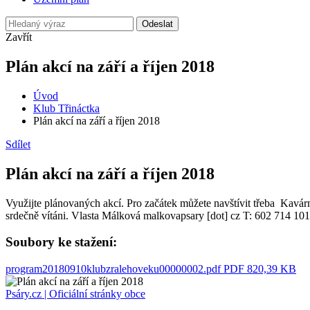
Odeslat
Zavřít
Plán akcí na září a říjen 2018
Úvod
Klub Třináctka
Plán akcí na září a říjen 2018
Sdílet
Plán akcí na září a říjen 2018
Využijte plánovaných akcí. Pro začátek můžete navštívit třeba Kavárn
srdečně vítáni. Vlasta Málková malkovapsary [dot] cz T: 602 714 101
Soubory ke stažení:
program20180910klubzralehoveku00000002.pdf
PDF 820,39 KB
Psáry.cz | Oficiální stránky obce