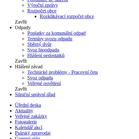
Výroční zprávy
Rozpočet obce
Rozklikávací rozpočet obce
Zavřít
Odpady
Poplatky za komunální odpad
Termíny svozu odpadu
Sběrný dvůr
Svoz bioodpadu
Hlášení nedostatků
Zavřít
Hlášení závad
Technické problémy - Pracovní četa
Svoz odpadu
Veřejné osvětlení
Zavřít
Silniční správní úřad
Úřední deska
Aktuality
Veřejné zakázky
Fotogalerie
Kalendář akcí
Psárský zpravodaj
Územní plán