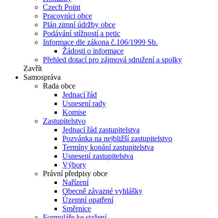
Czech Point
Pracovníci obce
Plán zimní údržby obce
Podávání stížností a petic
Informace dle zákona č.106/1999 Sb.
Žádosti o informace
Přehled dotací pro zájmová sdružení a spolky
Zavřít
Samospráva
Rada obce
Jednací řád
Usnesení rady
Komise
Zastupitelstvo
Jednací řád zastupitelstva
Pozvánka na nejbližší zastupitelstvo
Termíny konání zastupitelstva
Usnesení zastupitelstva
Výbory
Právní předpisy obce
Nařízení
Obecně závazné vyhlášky
Územní opatření
Směrnice
Formuláře ke stažení