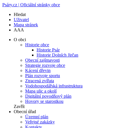
Psáry.cz | Oficiální stránky obce
Hledat
Uživatel
Mapa stránek
A
A
A
O obci
Historie obce
Historie Psár
Historie Dolních Jirčan
Obecní zajímavosti
Strategie rozvoje obce
Kácení dřevin
Plán rozvoje sportu
Ztracená zvířata
Vodohospodářská infrastruktura
Mapa ulic a okolí
Digitální povodňový plán
Hovory se starostkou
Zavřít
Obecní úřad
Územní plán
Veřejné zakázky
Kontakty