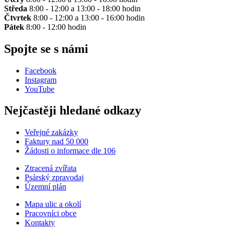
Středa
8:00 - 12:00 a 13:00 - 18:00 hodin
Čtvrtek
8:00 - 12:00 a 13:00 - 16:00 hodin
Pátek
8:00 - 12:00 hodin
Spojte se s námi
Facebook
Instagram
YouTube
Nejčastěji hledané odkazy
Veřejné zakázky
Faktury nad 50 000
Žádosti o informace dle 106
Ztracená zvířata
Psárský zpravodaj
Územní plán
Mapa ulic a okolí
Pracovníci obce
Kontakty