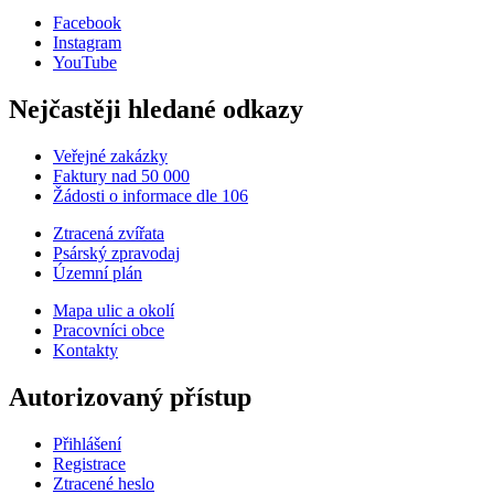
Facebook
Instagram
YouTube
Nejčastěji hledané odkazy
Veřejné zakázky
Faktury nad 50 000
Žádosti o informace dle 106
Ztracená zvířata
Psárský zpravodaj
Územní plán
Mapa ulic a okolí
Pracovníci obce
Kontakty
Autorizovaný přístup
Přihlášení
Registrace
Ztracené heslo