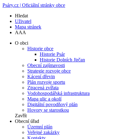
Psáry.cz | Oficiální stránky obce
Hledat
Uživatel
Mapa stránek
A
A
A
O obci
Historie obce
Historie Psár
Historie Dolních Jirčan
Obecní zajímavosti
Strategie rozvoje obce
Kácení dřevin
Plán rozvoje sportu
Ztracená zvířata
Vodohospodářská infrastruktura
Mapa ulic a okolí
Digitální povodňový plán
Hovory se starostkou
Zavřít
Obecní úřad
Územní plán
Veřejné zakázky
Kontakty