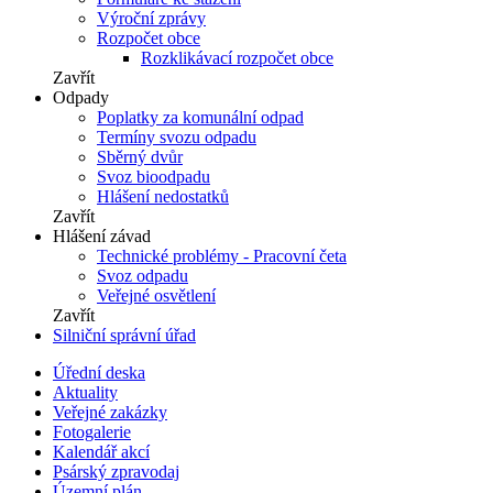
Výroční zprávy
Rozpočet obce
Rozklikávací rozpočet obce
Zavřít
Odpady
Poplatky za komunální odpad
Termíny svozu odpadu
Sběrný dvůr
Svoz bioodpadu
Hlášení nedostatků
Zavřít
Hlášení závad
Technické problémy - Pracovní četa
Svoz odpadu
Veřejné osvětlení
Zavřít
Silniční správní úřad
Úřední deska
Aktuality
Veřejné zakázky
Fotogalerie
Kalendář akcí
Psárský zpravodaj
Územní plán