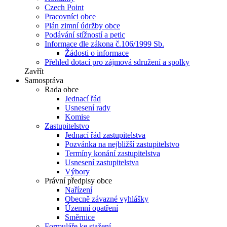
Czech Point
Pracovníci obce
Plán zimní údržby obce
Podávání stížností a petic
Informace dle zákona č.106/1999 Sb.
Žádosti o informace
Přehled dotací pro zájmová sdružení a spolky
Zavřít
Samospráva
Rada obce
Jednací řád
Usnesení rady
Komise
Zastupitelstvo
Jednací řád zastupitelstva
Pozvánka na nejbližší zastupitelstvo
Termíny konání zastupitelstva
Usnesení zastupitelstva
Výbory
Právní předpisy obce
Nařízení
Obecně závazné vyhlášky
Územní opatření
Směrnice
Formuláře ke stažení