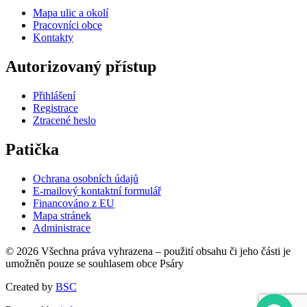
Mapa ulic a okolí
Pracovníci obce
Kontakty
Autorizovaný přístup
Přihlášení
Registrace
Ztracené heslo
Patička
Ochrana osobních údajů
E-mailový kontaktní formulář
Financováno z EU
Mapa stránek
Administrace
© 2026 Všechna práva vyhrazena – použití obsahu či jeho části je
umožněn pouze se souhlasem obce Psáry
Created by
BSC