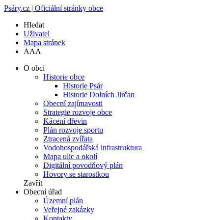
Psáry.cz | Oficiální stránky obce
Hledat
Uživatel
Mapa stránek
A
A
A
O obci
Historie obce
Historie Psár
Historie Dolních Jirčan
Obecní zajímavosti
Strategie rozvoje obce
Kácení dřevin
Plán rozvoje sportu
Ztracená zvířata
Vodohospodářská infrastruktura
Mapa ulic a okolí
Digitální povodňový plán
Hovory se starostkou
Zavřít
Obecní úřad
Územní plán
Veřejné zakázky
Kontakty