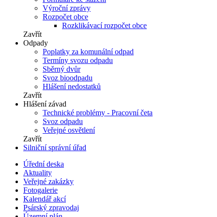
Výroční zprávy
Rozpočet obce
Rozklikávací rozpočet obce
Zavřít
Odpady
Poplatky za komunální odpad
Termíny svozu odpadu
Sběrný dvůr
Svoz bioodpadu
Hlášení nedostatků
Zavřít
Hlášení závad
Technické problémy - Pracovní četa
Svoz odpadu
Veřejné osvětlení
Zavřít
Silniční správní úřad
Úřední deska
Aktuality
Veřejné zakázky
Fotogalerie
Kalendář akcí
Psárský zpravodaj
Územní plán