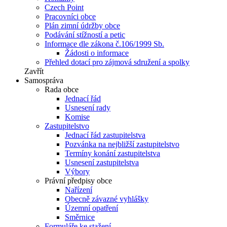
Czech Point
Pracovníci obce
Plán zimní údržby obce
Podávání stížností a petic
Informace dle zákona č.106/1999 Sb.
Žádosti o informace
Přehled dotací pro zájmová sdružení a spolky
Zavřít
Samospráva
Rada obce
Jednací řád
Usnesení rady
Komise
Zastupitelstvo
Jednací řád zastupitelstva
Pozvánka na nejbližší zastupitelstvo
Termíny konání zastupitelstva
Usnesení zastupitelstva
Výbory
Právní předpisy obce
Nařízení
Obecně závazné vyhlášky
Územní opatření
Směrnice
Formuláře ke stažení