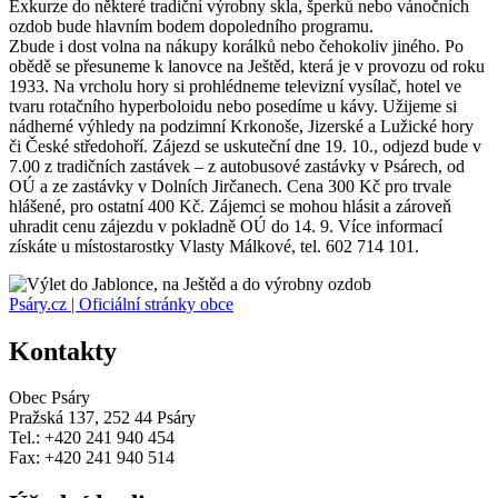
Exkurze do některé tradiční výrobny skla, šperků nebo vánočních
ozdob bude hlavním bodem dopoledního programu.
Zbude i dost volna na nákupy korálků nebo čehokoliv jiného. Po
obědě se přesuneme k lanovce na Ještěd, která je v provozu od roku
1933. Na vrcholu hory si prohlédneme televizní vysílač, hotel ve
tvaru rotačního hyperboloidu nebo posedíme u kávy. Užijeme si
nádherné výhledy na podzimní Krkonoše, Jizerské a Lužické hory
či České středohoří. Zájezd se uskuteční dne 19. 10., odjezd bude v
7.00 z tradičních zastávek – z autobusové zastávky v Psárech, od
OÚ a ze zastávky v Dolních Jirčanech. Cena 300 Kč pro trvale
hlášené, pro ostatní 400 Kč. Zájemci se mohou hlásit a zároveň
uhradit cenu zájezdu v pokladně OÚ do 14. 9. Více informací
získáte u místostarostky Vlasty Málkové, tel. 602 714 101.
Psáry.cz | Oficiální stránky obce
Kontakty
Obec Psáry
Pražská 137, 252 44 Psáry
Tel.: +420 241 940 454
Fax: +420 241 940 514