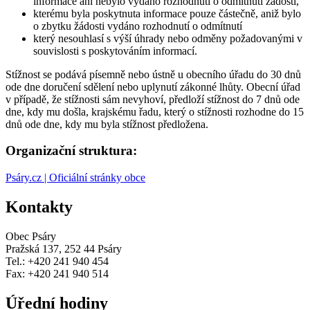
informace ani nebylo vydáno rozhodnutí o odmítnutí žádosti,
kterému byla poskytnuta informace pouze částečně, aniž bylo
o zbytku žádosti vydáno rozhodnutí o odmítnutí
který nesouhlasí s výší úhrady nebo odměny požadovanými v
souvislosti s poskytováním informací.
Stížnost se podává písemně nebo ústně u obecního úřadu do 30 dnů
ode dne doručení sdělení nebo uplynutí zákonné lhůty. Obecní úřad
v případě, že stížnosti sám nevyhoví, předloží stížnost do 7 dnů ode
dne, kdy mu došla, krajskému řadu, který o stížnosti rozhodne do 15
dnů ode dne, kdy mu byla stížnost předložena.
Organizační struktura:
Psáry.cz | Oficiální stránky obce
Kontakty
Obec Psáry
Pražská 137, 252 44 Psáry
Tel.: +420 241 940 454
Fax: +420 241 940 514
Úřední hodiny