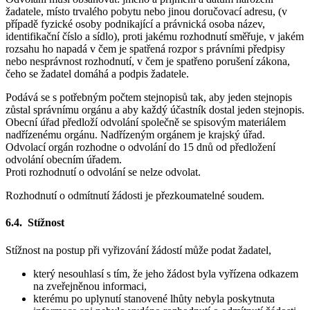
žadatele, místo trvalého pobytu nebo jinou doručovací adresu, (v
případě fyzické osoby podnikající a právnická osoba název,
identifikační číslo a sídlo), proti jakému rozhodnutí směřuje, v jakém
rozsahu ho napadá v čem je spatřená rozpor s právními předpisy
nebo nesprávnost rozhodnutí, v čem je spatřeno porušení zákona,
čeho se žadatel domáhá a podpis žadatele.
Podává se s potřebným počtem stejnopisů tak, aby jeden stejnopis
zůstal správnímu orgánu a aby každý účastník dostal jeden stejnopis.
Obecní úřad předloží odvolání společně se spisovým materiálem
nadřízenému orgánu. Nadřízeným orgánem je krajský úřad.
Odvolací orgán rozhodne o odvolání do 15 dnů od předložení
odvolání obecním úřadem.
Proti rozhodnutí o odvolání se nelze odvolat.
Rozhodnutí o odmítnutí žádosti je přezkoumatelné soudem.
6.4. Stížnost
Stížnost na postup při vyřizování žádostí může podat žadatel,
který nesouhlasí s tím, že jeho žádost byla vyřízena odkazem
na zveřejněnou informaci,
kterému po uplynutí stanovené lhůty nebyla poskytnuta