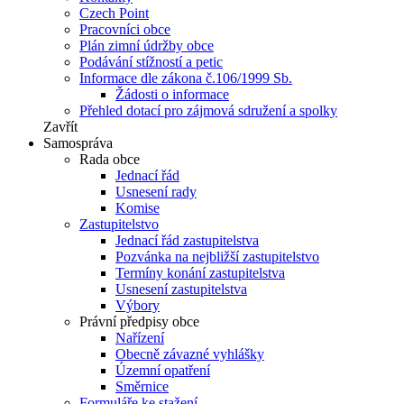
Czech Point
Pracovníci obce
Plán zimní údržby obce
Podávání stížností a petic
Informace dle zákona č.106/1999 Sb.
Žádosti o informace
Přehled dotací pro zájmová sdružení a spolky
Zavřít
Samospráva
Rada obce
Jednací řád
Usnesení rady
Komise
Zastupitelstvo
Jednací řád zastupitelstva
Pozvánka na nejbližší zastupitelstvo
Termíny konání zastupitelstva
Usnesení zastupitelstva
Výbory
Právní předpisy obce
Nařízení
Obecně závazné vyhlášky
Územní opatření
Směrnice
Formuláře ke stažení