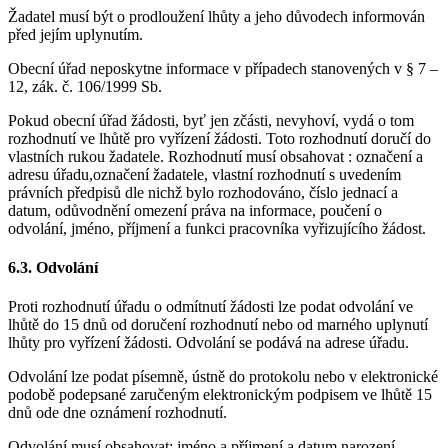
Žadatel musí být o prodloužení lhůty a jeho důvodech informován
před jejím uplynutím.
Obecní úřad neposkytne informace v případech stanovených v § 7 –
12, zák. č. 106/1999 Sb.
Pokud obecní úřad žádosti, byť jen zčásti, nevyhoví, vydá o tom
rozhodnutí ve lhůtě pro vyřízení žádosti. Toto rozhodnutí doručí do
vlastních rukou žadatele. Rozhodnutí musí obsahovat : označení a
adresu úřadu,označení žadatele, vlastní rozhodnutí s uvedením
právních předpisů dle nichž bylo rozhodováno, číslo jednací a
datum, odůvodnění omezení práva na informace, poučení o
odvolání, jméno, příjmení a funkci pracovníka vyřizujícího žádost.
6.3. Odvolání
Proti rozhodnutí úřadu o odmítnutí žádosti lze podat odvolání ve
lhůtě do 15 dnů od doručení rozhodnutí nebo od marného uplynutí
lhůty pro vyřízení žádosti. Odvolání se podává na adrese úřadu.
Odvolání lze podat písemně, ústně do protokolu nebo v elektronické
podobě podepsané zaručeným elektronickým podpisem ve lhůtě 15
dnů ode dne oznámení rozhodnutí.
Odvolání musí obsahovat: jméno a příjmení a datum narození