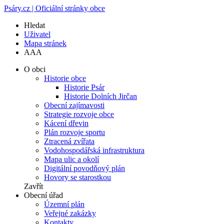
Psáry.cz | Oficiální stránky obce
Hledat
Uživatel
Mapa stránek
A
A
A
O obci
Historie obce
Historie Psár
Historie Dolních Jirčan
Obecní zajímavosti
Strategie rozvoje obce
Kácení dřevin
Plán rozvoje sportu
Ztracená zvířata
Vodohospodářská infrastruktura
Mapa ulic a okolí
Digitální povodňový plán
Hovory se starostkou
Zavřít
Obecní úřad
Územní plán
Veřejné zakázky
Kontakty