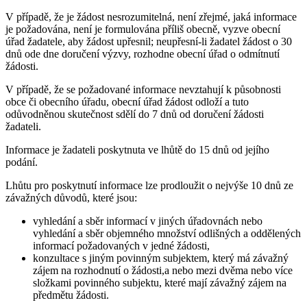
V případě, že je žádost nesrozumitelná, není zřejmé, jaká informace
je požadována, není je formulována příliš obecně, vyzve obecní
úřad žadatele, aby žádost upřesnil; neupřesní-li žadatel žádost o 30
dnů ode dne doručení výzvy, rozhodne obecní úřad o odmítnutí
žádosti.
V případě, že se požadované informace nevztahují k působnosti
obce či obecního úřadu, obecní úřad žádost odloží a tuto
odůvodněnou skutečnost sdělí do 7 dnů od doručení žádosti
žadateli.
Informace je žadateli poskytnuta ve lhůtě do 15 dnů od jejího
podání.
Lhůtu pro poskytnutí informace lze prodloužit o nejvýše 10 dnů ze
závažných důvodů, které jsou:
vyhledání a sběr informací v jiných úřadovnách nebo
vyhledání a sběr objemného množství odlišných a oddělených
informací požadovaných v jedné žádosti,
konzultace s jiným povinným subjektem, který má závažný
zájem na rozhodnutí o žádosti,a nebo mezi dvěma nebo více
složkami povinného subjektu, které mají závažný zájem na
předmětu žádosti.