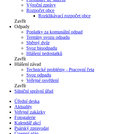
Výroční zprávy
Rozpočet obce
Rozklikávací rozpočet obce
Zavřít
Odpady
Poplatky za komunální odpad
Termíny svozu odpadu
Sběrný dvůr
Svoz bioodpadu
Hlášení nedostatků
Zavřít
Hlášení závad
Technické problémy - Pracovní četa
Svoz odpadu
Veřejné osvětlení
Zavřít
Silniční správní úřad
Úřední deska
Aktuality
Veřejné zakázky
Fotogalerie
Kalendář akcí
Psárský zpravodaj
Územní plán