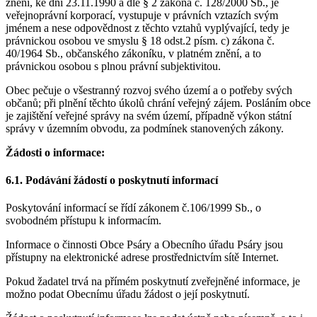
znění, ke dni 23.11.1990 a dle § 2 zákona č. 128/2000 Sb., je
veřejnoprávní korporací, vystupuje v právních vztazích svým
jménem a nese odpovědnost z těchto vztahů vyplývající, tedy je
právnickou osobou ve smyslu § 18 odst.2 písm. c) zákona č.
40/1964 Sb., občanského zákoníku, v platném znění, a to
právnickou osobou s plnou právní subjektivitou.
Obec pečuje o všestranný rozvoj svého území a o potřeby svých
občanů; při plnění těchto úkolů chrání veřejný zájem. Posláním obce
je zajištění veřejné správy na svém území, případně výkon státní
správy v územním obvodu, za podmínek stanovených zákony.
Žádosti o informace:
6.1. Podávání žádostí o poskytnutí informací
Poskytování informací se řídí zákonem č.106/1999 Sb., o
svobodném přístupu k informacím.
Informace o činnosti Obce Psáry a Obecního úřadu Psáry jsou
přístupny na elektronické adrese prostřednictvím sítě Internet.
Pokud žadatel trvá na přímém poskytnutí zveřejněné informace, je
možno podat Obecnímu úřadu žádost o její poskytnutí.