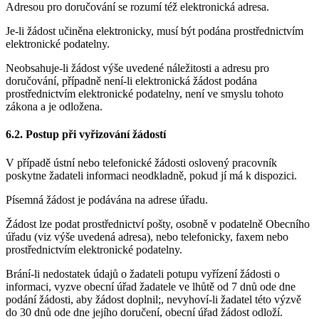
Adresou pro doručování se rozumí též elektronická adresa.
Je-li žádost učiněna elektronicky, musí být podána prostřednictvím
elektronické podatelny.
Neobsahuje-li žádost výše uvedené náležitosti a adresu pro
doručování, případně není-li elektronická žádost podána
prostřednictvím elektronické podatelny, není ve smyslu tohoto
zákona a je odložena.
6.2. Postup při vyřizování žádostí
V případě ústní nebo telefonické žádosti oslovený pracovník
poskytne žadateli informaci neodkladně, pokud jí má k dispozici.
Písemná žádost je podávána na adrese úřadu.
Žádost lze podat prostřednictví pošty, osobně v podatelně Obecního
úřadu (viz výše uvedená adresa), nebo telefonicky, faxem nebo
prostřednictvím elektronické podatelny.
Brání-li nedostatek údajů o žadateli potupu vyřízení žádosti o
informaci, vyzve obecní úřad žadatele ve lhůtě od 7 dnů ode dne
podání žádosti, aby žádost doplnil;, nevyhoví-li žadatel této výzvě
do 30 dnů ode dne jejího doručení, obecní úřad žádost odloží.