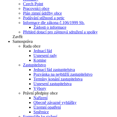
Czech Point
Pracovníci obce
Plán zimní údržby obce
Podávání stížností a petic
Informace dle zákona č.106/1999 Sb.
Žádosti o informace
Přehled dotací pro zájmová sdružení a spolky
Zavřít
Samospráva
Rada obce
Jednací řád
Usnesení rady
Komise
Zastupitelstvo
Jednací řád zastupitelstva
Pozvánka na nejbližší zastupitelstvo
Termíny konání zastupitelstva
Usnesení zastupitelstva
Výbory
Právní předpisy obce
Nařízení
Obecně závazné vyhlášky
Územní opatření
Směrnice
Formuláře ke stažení