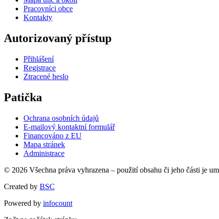
Pracovníci obce
Kontakty
Autorizovaný přístup
Přihlášení
Registrace
Ztracené heslo
Patička
Ochrana osobních údajů
E-mailový kontaktní formulář
Financováno z EU
Mapa stránek
Administrace
© 2026 Všechna práva vyhrazena – použití obsahu či jeho části je u
Created by
BSC
Powered by
infocount