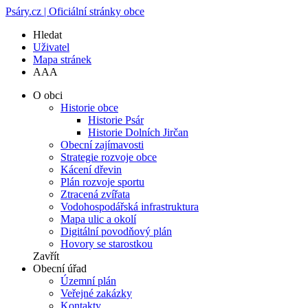
Psáry.cz | Oficiální stránky obce
Hledat
Uživatel
Mapa stránek
A
A
A
O obci
Historie obce
Historie Psár
Historie Dolních Jirčan
Obecní zajímavosti
Strategie rozvoje obce
Kácení dřevin
Plán rozvoje sportu
Ztracená zvířata
Vodohospodářská infrastruktura
Mapa ulic a okolí
Digitální povodňový plán
Hovory se starostkou
Zavřít
Obecní úřad
Územní plán
Veřejné zakázky
Kontakty