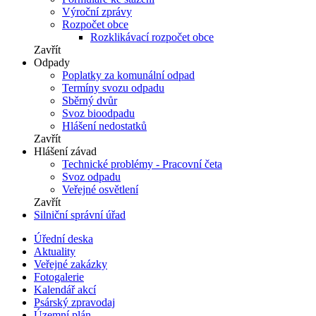
Výroční zprávy
Rozpočet obce
Rozklikávací rozpočet obce
Zavřít
Odpady
Poplatky za komunální odpad
Termíny svozu odpadu
Sběrný dvůr
Svoz bioodpadu
Hlášení nedostatků
Zavřít
Hlášení závad
Technické problémy - Pracovní četa
Svoz odpadu
Veřejné osvětlení
Zavřít
Silniční správní úřad
Úřední deska
Aktuality
Veřejné zakázky
Fotogalerie
Kalendář akcí
Psárský zpravodaj
Územní plán