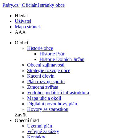
Psáry.cz | Oficiální stránky obce
Hledat
Uživatel
Mapa stránek
A
A
A
O obci
Historie obce
Historie Psár
Historie Dolních Jirčan
Obecní zajímavosti
Strategie rozvoje obce
Kácení dřevin
Plán rozvoje sportu
Ztracená zvířata
Vodohospodářská infrastruktura
Mapa ulic a okolí
Digitální povodňový plán
Hovory se starostkou
Zavřít
Obecní úřad
Územní plán
Veřejné zakázky
Kontakty