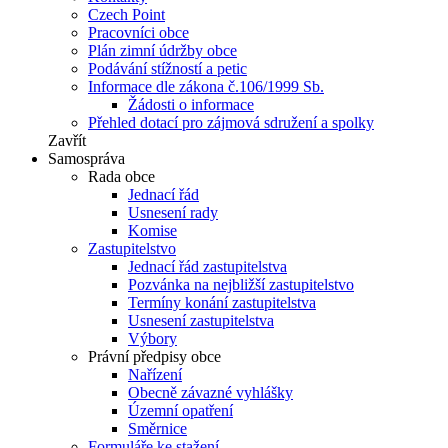
Czech Point
Pracovníci obce
Plán zimní údržby obce
Podávání stížností a petic
Informace dle zákona č.106/1999 Sb.
Žádosti o informace
Přehled dotací pro zájmová sdružení a spolky
Zavřít
Samospráva
Rada obce
Jednací řád
Usnesení rady
Komise
Zastupitelstvo
Jednací řád zastupitelstva
Pozvánka na nejbližší zastupitelstvo
Termíny konání zastupitelstva
Usnesení zastupitelstva
Výbory
Právní předpisy obce
Nařízení
Obecně závazné vyhlášky
Územní opatření
Směrnice
Formuláře ke stažení