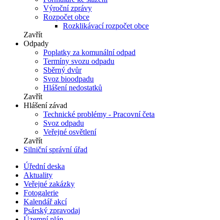
Výroční zprávy
Rozpočet obce
Rozklikávací rozpočet obce
Zavřít
Odpady
Poplatky za komunální odpad
Termíny svozu odpadu
Sběrný dvůr
Svoz bioodpadu
Hlášení nedostatků
Zavřít
Hlášení závad
Technické problémy - Pracovní četa
Svoz odpadu
Veřejné osvětlení
Zavřít
Silniční správní úřad
Úřední deska
Aktuality
Veřejné zakázky
Fotogalerie
Kalendář akcí
Psárský zpravodaj
Územní plán