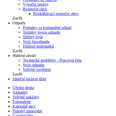
Výroční zprávy
Rozpočet obce
Rozklikávací rozpočet obce
Zavřít
Odpady
Poplatky za komunální odpad
Termíny svozu odpadu
Sběrný dvůr
Svoz bioodpadu
Hlášení nedostatků
Zavřít
Hlášení závad
Technické problémy - Pracovní četa
Svoz odpadu
Veřejné osvětlení
Zavřít
Silniční správní úřad
Úřední deska
Aktuality
Veřejné zakázky
Fotogalerie
Kalendář akcí
Psárský zpravodaj
Územní plán