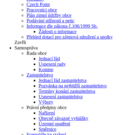
Czech Point
Pracovníci obce
Plán zimní údržby obce
Podávání stížností a petic
Informace dle zákona č.106/1999 Sb.
Žádosti o informace
Přehled dotací pro zájmová sdružení a spolky
Zavřít
Samospráva
Rada obce
Jednací řád
Usnesení rady
Komise
Zastupitelstvo
Jednací řád zastupitelstva
Pozvánka na nejbližší zastupitelstvo
Termíny konání zastupitelstva
Usnesení zastupitelstva
Výbory
Právní předpisy obce
Nařízení
Obecně závazné vyhlášky
Územní opatření
Směrnice
Formuláře ke stažení