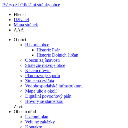
Psáry.cz | Oficiální stránky obce
Hledat
Uživatel
Mapa stránek
A
A
A
O obci
Historie obce
Historie Psár
Historie Dolních Jirčan
Obecní zajímavosti
Strategie rozvoje obce
Kácení dřevin
Plán rozvoje sportu
Ztracená zvířata
Vodohospodářská infrastruktura
Mapa ulic a okolí
Digitální povodňový plán
Hovory se starostkou
Zavřít
Obecní úřad
Územní plán
Veřejné zakázky
Kontakty