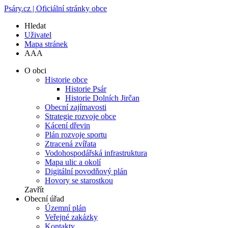
Psáry.cz | Oficiální stránky obce
Hledat
Uživatel
Mapa stránek
A
A
A
O obci
Historie obce
Historie Psár
Historie Dolních Jirčan
Obecní zajímavosti
Strategie rozvoje obce
Kácení dřevin
Plán rozvoje sportu
Ztracená zvířata
Vodohospodářská infrastruktura
Mapa ulic a okolí
Digitální povodňový plán
Hovory se starostkou
Zavřít
Obecní úřad
Územní plán
Veřejné zakázky
Kontakty