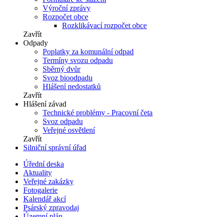
Výroční zprávy
Rozpočet obce
Rozklikávací rozpočet obce
Zavřít
Odpady
Poplatky za komunální odpad
Termíny svozu odpadu
Sběrný dvůr
Svoz bioodpadu
Hlášení nedostatků
Zavřít
Hlášení závad
Technické problémy - Pracovní četa
Svoz odpadu
Veřejné osvětlení
Zavřít
Silniční správní úřad
Úřední deska
Aktuality
Veřejné zakázky
Fotogalerie
Kalendář akcí
Psárský zpravodaj
Územní plán