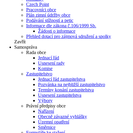
Czech Point
Pracovníci obce
Plán zimní údržby obce
Podávání stížností a petic
Informace dle zákona č.106/1999 Sb.
Žádosti o informace
Přehled dotací pro zájmová sdružení a spolky
Zavřít
Samospráva
Rada obce
Jednací řád
Usnesení rady
Komise
Zastupitelstvo
Jednací řád zastupitelstva
Pozvánka na nejbližší zastupitelstvo
Termíny konání zastupitelstva
Usnesení zastupitelstva
Výbory
Právní předpisy obce
Nařízení
Obecně závazné vyhlášky
Územní opatření
Směrnice
Formuláře ke stažení