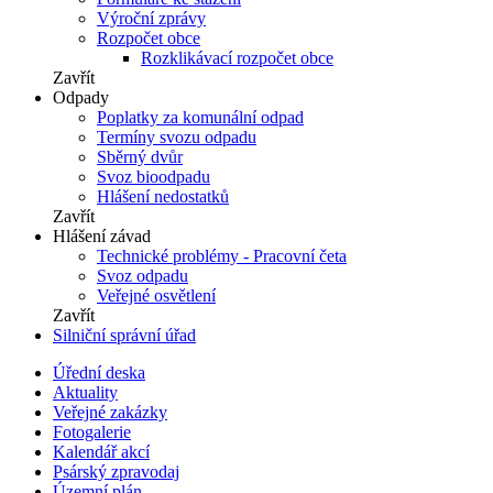
Výroční zprávy
Rozpočet obce
Rozklikávací rozpočet obce
Zavřít
Odpady
Poplatky za komunální odpad
Termíny svozu odpadu
Sběrný dvůr
Svoz bioodpadu
Hlášení nedostatků
Zavřít
Hlášení závad
Technické problémy - Pracovní četa
Svoz odpadu
Veřejné osvětlení
Zavřít
Silniční správní úřad
Úřední deska
Aktuality
Veřejné zakázky
Fotogalerie
Kalendář akcí
Psárský zpravodaj
Územní plán