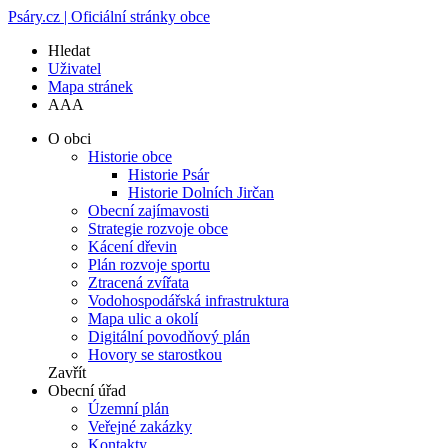
Psáry.cz | Oficiální stránky obce
Hledat
Uživatel
Mapa stránek
A
A
A
O obci
Historie obce
Historie Psár
Historie Dolních Jirčan
Obecní zajímavosti
Strategie rozvoje obce
Kácení dřevin
Plán rozvoje sportu
Ztracená zvířata
Vodohospodářská infrastruktura
Mapa ulic a okolí
Digitální povodňový plán
Hovory se starostkou
Zavřít
Obecní úřad
Územní plán
Veřejné zakázky
Kontakty