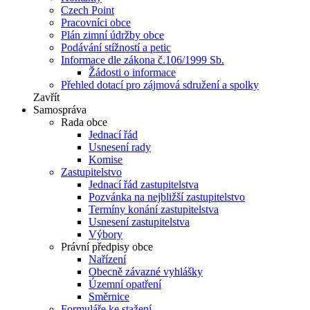
Czech Point
Pracovníci obce
Plán zimní údržby obce
Podávání stížností a petic
Informace dle zákona č.106/1999 Sb.
Žádosti o informace
Přehled dotací pro zájmová sdružení a spolky
Zavřít
Samospráva
Rada obce
Jednací řád
Usnesení rady
Komise
Zastupitelstvo
Jednací řád zastupitelstva
Pozvánka na nejbližší zastupitelstvo
Termíny konání zastupitelstva
Usnesení zastupitelstva
Výbory
Právní předpisy obce
Nařízení
Obecně závazné vyhlášky
Územní opatření
Směrnice
Formuláře ke stažení