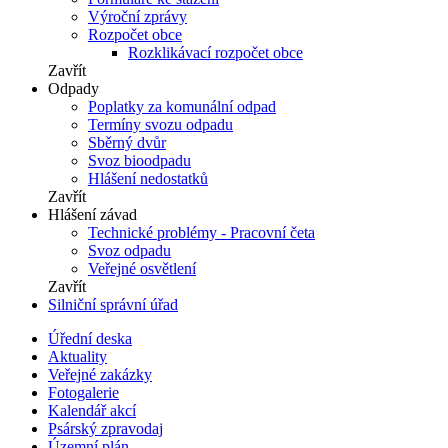
Výroční zprávy
Rozpočet obce
Rozklikávací rozpočet obce
Zavřít
Odpady
Poplatky za komunální odpad
Termíny svozu odpadu
Sběrný dvůr
Svoz bioodpadu
Hlášení nedostatků
Zavřít
Hlášení závad
Technické problémy - Pracovní četa
Svoz odpadu
Veřejné osvětlení
Zavřít
Silniční správní úřad
Úřední deska
Aktuality
Veřejné zakázky
Fotogalerie
Kalendář akcí
Psárský zpravodaj
Územní plán