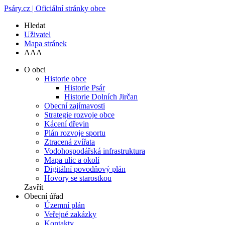
Psáry.cz | Oficiální stránky obce
Hledat
Uživatel
Mapa stránek
A
A
A
O obci
Historie obce
Historie Psár
Historie Dolních Jirčan
Obecní zajímavosti
Strategie rozvoje obce
Kácení dřevin
Plán rozvoje sportu
Ztracená zvířata
Vodohospodářská infrastruktura
Mapa ulic a okolí
Digitální povodňový plán
Hovory se starostkou
Zavřít
Obecní úřad
Územní plán
Veřejné zakázky
Kontakty