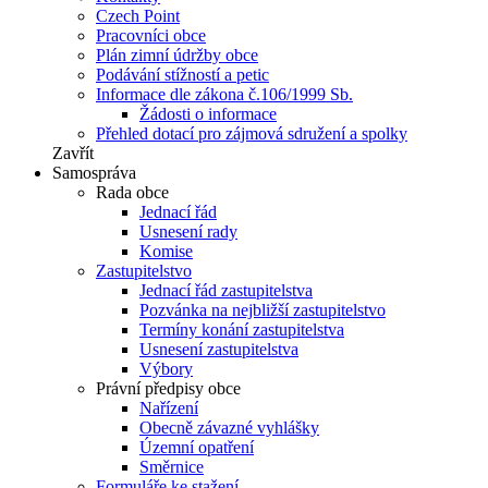
Czech Point
Pracovníci obce
Plán zimní údržby obce
Podávání stížností a petic
Informace dle zákona č.106/1999 Sb.
Žádosti o informace
Přehled dotací pro zájmová sdružení a spolky
Zavřít
Samospráva
Rada obce
Jednací řád
Usnesení rady
Komise
Zastupitelstvo
Jednací řád zastupitelstva
Pozvánka na nejbližší zastupitelstvo
Termíny konání zastupitelstva
Usnesení zastupitelstva
Výbory
Právní předpisy obce
Nařízení
Obecně závazné vyhlášky
Územní opatření
Směrnice
Formuláře ke stažení