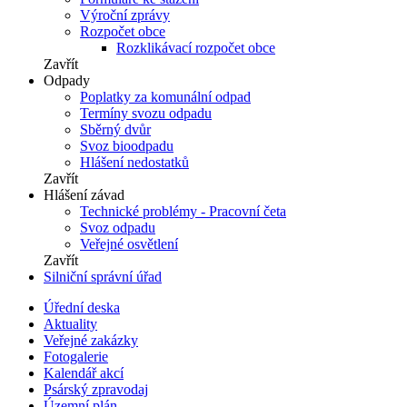
Výroční zprávy
Rozpočet obce
Rozklikávací rozpočet obce
Zavřít
Odpady
Poplatky za komunální odpad
Termíny svozu odpadu
Sběrný dvůr
Svoz bioodpadu
Hlášení nedostatků
Zavřít
Hlášení závad
Technické problémy - Pracovní četa
Svoz odpadu
Veřejné osvětlení
Zavřít
Silniční správní úřad
Úřední deska
Aktuality
Veřejné zakázky
Fotogalerie
Kalendář akcí
Psárský zpravodaj
Územní plán