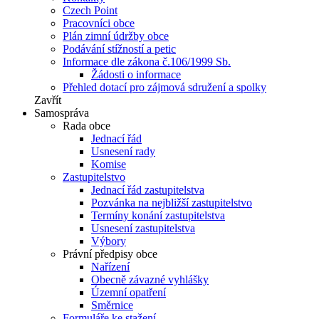
Czech Point
Pracovníci obce
Plán zimní údržby obce
Podávání stížností a petic
Informace dle zákona č.106/1999 Sb.
Žádosti o informace
Přehled dotací pro zájmová sdružení a spolky
Zavřít
Samospráva
Rada obce
Jednací řád
Usnesení rady
Komise
Zastupitelstvo
Jednací řád zastupitelstva
Pozvánka na nejbližší zastupitelstvo
Termíny konání zastupitelstva
Usnesení zastupitelstva
Výbory
Právní předpisy obce
Nařízení
Obecně závazné vyhlášky
Územní opatření
Směrnice
Formuláře ke stažení