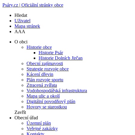
Psáry.cz | Oficiální stránky obce
Hledat
Uživatel
Mapa stránek
A
A
A
O obci
Historie obce
Historie Psár
Historie Dolních Jirčan
Obecní zajímavosti
Strategie rozvoje obce
Kácení dřevin
Plán rozvoje sportu
Ztracená zvířata
Vodohospodářská infrastruktura
Mapa ulic a okolí
Digitální povodňový plán
Hovory se starostkou
Zavřít
Obecní úřad
Územní plán
Veřejné zakázky
Kontakty