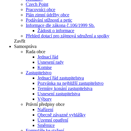
Czech Point
Pracovníci obce
Plán zimní údržby obce
Podávání stížností a petic
Informace dle zákona č.106/1999 Sb.
Žádosti o informace
Přehled dotací pro zájmová sdružení a spolky
Zavřít
Samospráva
Rada obce
Jednací řád
Usnesení rady
Komise
Zastupitelstvo
Jednací řád zastupitelstva
Pozvánka na nejbližší zastupitelstvo
Termíny konání zastupitelstva
Usnesení zastupitelstva
Výbory
Právní předpisy obce
Nařízení
Obecně závazné vyhlášky
Územní opatření
Směrnice
Formuláře ke stažení