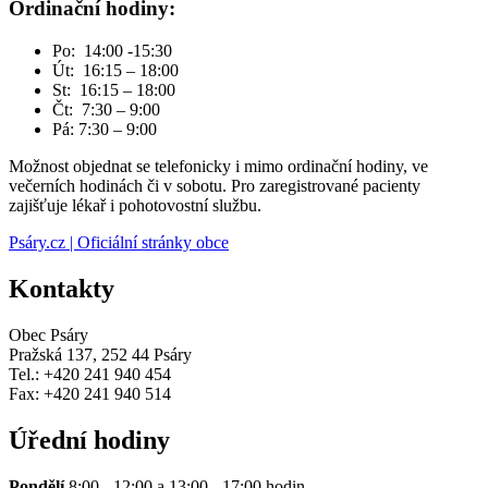
Ordinační hodiny:
Po: 14:00 -15:30
Út: 16:15 – 18:00
St: 16:15 – 18:00
Čt: 7:30 – 9:00
Pá: 7:30 – 9:00
Možnost objednat se telefonicky i mimo ordinační hodiny, ve
večerních hodinách či v sobotu. Pro zaregistrované pacienty
zajišťuje lékař i pohotovostní službu.
Psáry.cz | Oficiální stránky obce
Kontakty
Obec Psáry
Pražská 137, 252 44 Psáry
Tel.: +420 241 940 454
Fax: +420 241 940 514
Úřední hodiny
Pondělí
8:00 - 12:00 a 13:00 - 17:00 hodin