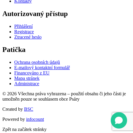
Kontakty
Autorizovaný přístup
Přihlášení
Registrace
Ztracené heslo
Patička
Ochrana osobních údajů
E-mailový kontaktní formulář
Financováno z EU
Mapa stránek
Administrace
© 2026 Všechna práva vyhrazena – použití obsahu či jeho části je
umožněn pouze se souhlasem obce Psáry
Created by
BSC
Powered by
infocount
Zpět na začátek stránky