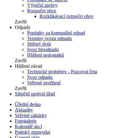
Výroční zprávy
Rozpočet obce
Rozklikávací rozpočet obce
Zavřít
Odpady
Poplatky za komunální odpad
Termíny svozu odpadu
Sběrný dvůr
Svoz bioodpadu
Hlášení nedostatků
Zavřít
Hlášení závad
Technické problémy - Pracovní četa
Svoz odpadu
Veřejné osvětlení
Zavřít
Silniční správní úřad
Úřední deska
Aktuality
Veřejné zakázky
Fotogalerie
Kalendář akcí
Psárský zpravodaj
Územní plán