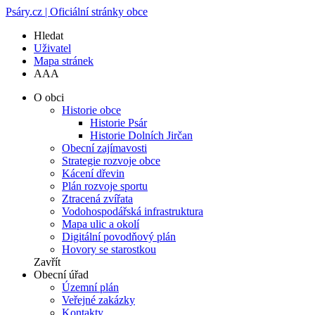
Psáry.cz | Oficiální stránky obce
Hledat
Uživatel
Mapa stránek
A
A
A
O obci
Historie obce
Historie Psár
Historie Dolních Jirčan
Obecní zajímavosti
Strategie rozvoje obce
Kácení dřevin
Plán rozvoje sportu
Ztracená zvířata
Vodohospodářská infrastruktura
Mapa ulic a okolí
Digitální povodňový plán
Hovory se starostkou
Zavřít
Obecní úřad
Územní plán
Veřejné zakázky
Kontakty