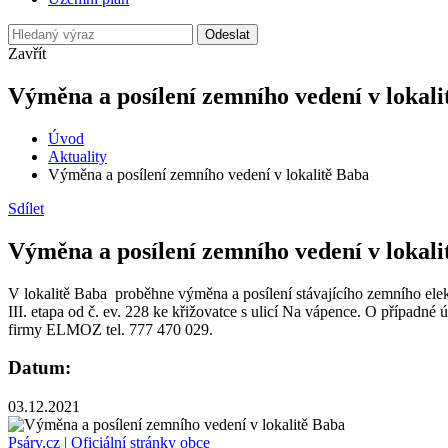
Odeslat
Zavřít
Výměna a posílení zemního vedení v lokali
Úvod
Aktuality
Výměna a posílení zemního vedení v lokalitě Baba
Sdílet
Výměna a posílení zemního vedení v lokali
V lokalitě Baba proběhne výměna a posílení stávajícího zemního elektri
III. etapa od č. ev. 228 ke křižovatce s ulicí Na vápence. O případ
firmy ELMOZ tel. 777 470 029.
Datum:
03.12.2021
Psáry.cz | Oficiální stránky obce