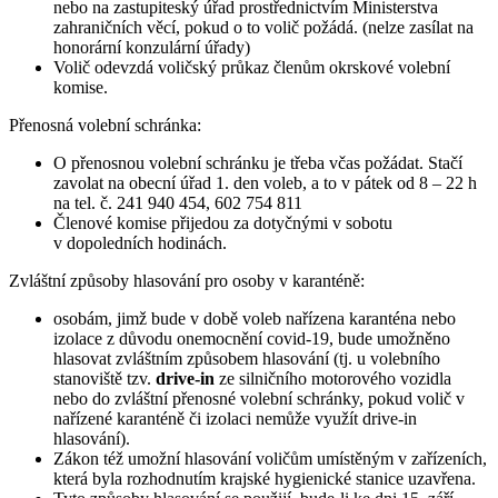
nebo na zastupiteský úřad prostřednictvím Ministerstva
zahraničních věcí, pokud o to volič požádá. (nelze zasílat na
honorární konzulární úřady)
Volič odevzdá voličský průkaz členům okrskové volební
komise.
Přenosná volební schránka:
O přenosnou volební schránku je třeba včas požádat. Stačí
zavolat na obecní úřad 1. den voleb, a to v pátek od 8 – 22 h
na tel. č. 241 940 454, 602 754 811
Členové komise přijedou za dotyčnými v sobotu
v dopoledních hodinách.
Zvláštní způsoby hlasování pro osoby v karanténě:
osobám, jimž bude v době voleb nařízena karanténa nebo
izolace z důvodu onemocnění covid-19, bude umožněno
hlasovat zvláštním způsobem hlasování (tj. u volebního
stanoviště tzv.
drive-in
ze silničního motorového vozidla
nebo do zvláštní přenosné volební schránky, pokud volič v
nařízené karanténě či izolaci nemůže využít drive-in
hlasování).
Zákon též umožní hlasování voličům umístěným v zařízeních,
která byla rozhodnutím krajské hygienické stanice uzavřena.