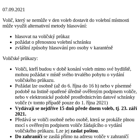
07.09.2021
Volič, který se nemůže v den voleb dostavit do volební místnosti
může využít alternativní metody hlasování:
hlasovat na voličský průkaz
požádat o přenosnou volební schránku
zvláštní způsoby hlasování pro osoby v karanténě
Voličské průkazy:
Voliči, kteří budou v době konání voleb mimo své bydliště,
mohou požádat v místě svého trvalého pobytu o vydání
voličského průkazu.
Požádat lze osobně (až do 6. října do 16 h) nebo v písemné
podobě na listině opatřené úředně ověřeným podpisem voliče,
nebo v elektronické podobě prostřednictvím datové schránky
voliče (v tomto případě pouze do 1. října 2021)
Vydávají se nejdříve
15 dnů přede dnem voleb, tj
.
23. září
2021.
Předává se voliči osobně nebo osobě, která se prokáže plnou
mocí s ověřeným podpisem voliče žádajícího o vydání
voličského průkazu. Lze jej
zaslat poštou
.
Do zahraničí
se zasílá přímo na adresu voliče v zahraničí