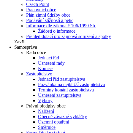
Czech Point
Pracovníci obce
Plán zimní údržby obce
Podávání stížností a petic
Informace dle zákona č.106/1999 Sb.
Žádosti o informace
Přehled dotací pro zájmová sdružení a spolky
Zavřít
Samospráva
Rada obce
Jednací řád
Usnesení rady
Komise
Zastupitelstvo
Jednací řád zastupitelstva
Pozvánka na nejbližší zastupitelstvo
Termíny konání zastupitelstva
Usnesení zastupitelstva
Výbory
Právní předpisy obce
Nařízení
Obecně závazné vyhlášky
Územní opatření
Směrnice
Formuláře ke stažení