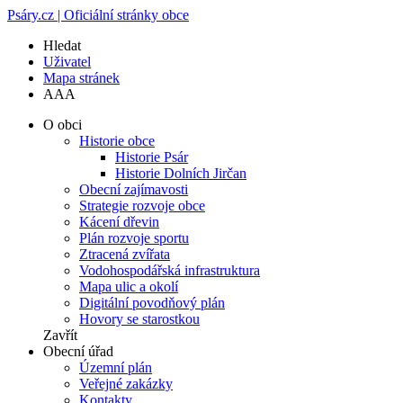
Psáry.cz | Oficiální stránky obce
Hledat
Uživatel
Mapa stránek
A
A
A
O obci
Historie obce
Historie Psár
Historie Dolních Jirčan
Obecní zajímavosti
Strategie rozvoje obce
Kácení dřevin
Plán rozvoje sportu
Ztracená zvířata
Vodohospodářská infrastruktura
Mapa ulic a okolí
Digitální povodňový plán
Hovory se starostkou
Zavřít
Obecní úřad
Územní plán
Veřejné zakázky
Kontakty