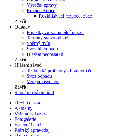
Výroční zprávy
Rozpočet obce
Rozklikávací rozpočet obce
Zavřít
Odpady
Poplatky za komunální odpad
Termíny svozu odpadu
Sběrný dvůr
Svoz bioodpadu
Hlášení nedostatků
Zavřít
Hlášení závad
Technické problémy - Pracovní četa
Svoz odpadu
Veřejné osvětlení
Zavřít
Silniční správní úřad
Úřední deska
Aktuality
Veřejné zakázky
Fotogalerie
Kalendář akcí
Psárský zpravodaj
Územní plán