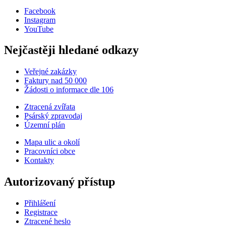
Facebook
Instagram
YouTube
Nejčastěji hledané odkazy
Veřejné zakázky
Faktury nad 50 000
Žádosti o informace dle 106
Ztracená zvířata
Psárský zpravodaj
Územní plán
Mapa ulic a okolí
Pracovníci obce
Kontakty
Autorizovaný přístup
Přihlášení
Registrace
Ztracené heslo