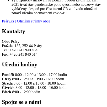
Tyto způsoby hlasování se použijí, bude-li ke dni 15. září
2021 trvat stav pandemické pohotovosti nebo nouzový stav
vyhlášený alespoň pro část území ČR z důvodu ohrožení
zdraví šířením onemocnění covid-19.
Psáry.cz | Oficiální stránky obce
Kontakty
Obec Psáry
Pražská 137, 252 44 Psáry
Tel.: +420 241 940 454
Fax: +420 241 940 514
Úřední hodiny
Pondělí
8:00 - 12:00 a 13:00 - 17:00 hodin
Úterý
8:00 - 12:00 a 13:00 - 16:00 hodin
Středa
8:00 - 12:00 a 13:00 - 18:00 hodin
Čtvrtek
8:00 - 12:00 a 13:00 - 16:00 hodin
Pátek
8:00 - 12:00 hodin
Spojte se s námi