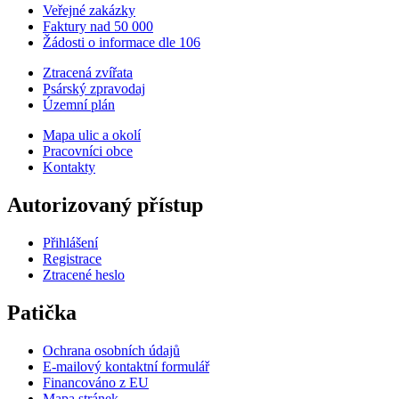
Veřejné zakázky
Faktury nad 50 000
Žádosti o informace dle 106
Ztracená zvířata
Psárský zpravodaj
Územní plán
Mapa ulic a okolí
Pracovníci obce
Kontakty
Autorizovaný přístup
Přihlášení
Registrace
Ztracené heslo
Patička
Ochrana osobních údajů
E-mailový kontaktní formulář
Financováno z EU
Mapa stránek