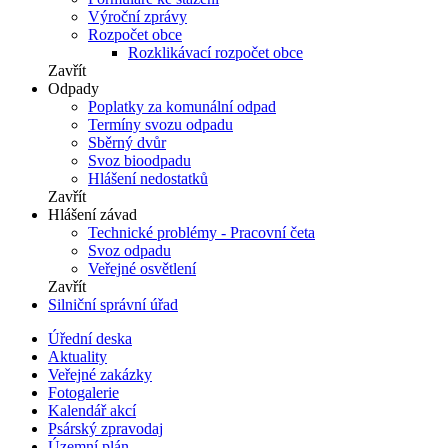
Výroční zprávy
Rozpočet obce
Rozklikávací rozpočet obce
Zavřít
Odpady
Poplatky za komunální odpad
Termíny svozu odpadu
Sběrný dvůr
Svoz bioodpadu
Hlášení nedostatků
Zavřít
Hlášení závad
Technické problémy - Pracovní četa
Svoz odpadu
Veřejné osvětlení
Zavřít
Silniční správní úřad
Úřední deska
Aktuality
Veřejné zakázky
Fotogalerie
Kalendář akcí
Psárský zpravodaj
Územní plán