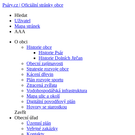
Psáry.cz | Oficiální stránky obce
Hledat
Uživatel
Mapa stránek
A
A
A
O obci
Historie obce
Historie Psár
Historie Dolních Jirčan
Obecní zajímavosti
Strategie rozvoje obce
Kácení dřevin
Plán rozvoje sportu
Ztracená zvířata
Vodohospodářská infrastruktura
Mapa ulic a okolí
Digitální povodňový plán
Hovory se starostkou
Zavřít
Obecní úřad
Územní plán
Veřejné zakázky
Kontakty