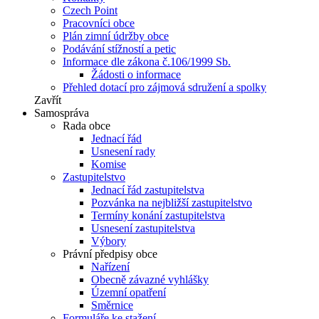
Czech Point
Pracovníci obce
Plán zimní údržby obce
Podávání stížností a petic
Informace dle zákona č.106/1999 Sb.
Žádosti o informace
Přehled dotací pro zájmová sdružení a spolky
Zavřít
Samospráva
Rada obce
Jednací řád
Usnesení rady
Komise
Zastupitelstvo
Jednací řád zastupitelstva
Pozvánka na nejbližší zastupitelstvo
Termíny konání zastupitelstva
Usnesení zastupitelstva
Výbory
Právní předpisy obce
Nařízení
Obecně závazné vyhlášky
Územní opatření
Směrnice
Formuláře ke stažení