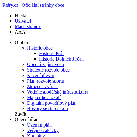
Psáry.cz | Oficiální stránky obce
Hledat
Uživatel
Mapa stránek
A
A
A
O obci
Historie obce
Historie Psár
Historie Dolních Jirčan
Obecní zajímavosti
Strategie rozvoje obce
Kácení dřevin
Plán rozvoje sportu
Ztracená zvířata
Vodohospodářská infrastruktura
Mapa ulic a okolí
Digitální povodňový plán
Hovory se starostkou
Zavřít
Obecní úřad
Územní plán
Veřejné zakázky
Kontakty