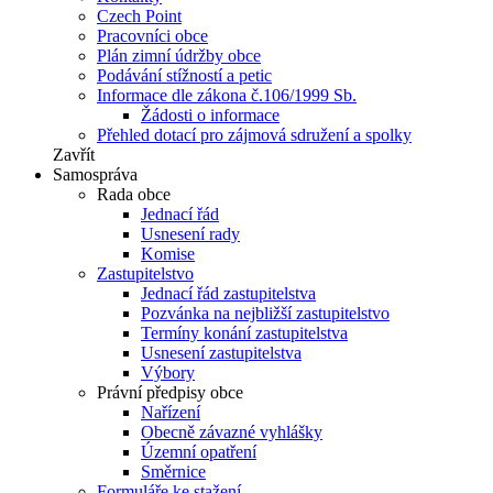
Czech Point
Pracovníci obce
Plán zimní údržby obce
Podávání stížností a petic
Informace dle zákona č.106/1999 Sb.
Žádosti o informace
Přehled dotací pro zájmová sdružení a spolky
Zavřít
Samospráva
Rada obce
Jednací řád
Usnesení rady
Komise
Zastupitelstvo
Jednací řád zastupitelstva
Pozvánka na nejbližší zastupitelstvo
Termíny konání zastupitelstva
Usnesení zastupitelstva
Výbory
Právní předpisy obce
Nařízení
Obecně závazné vyhlášky
Územní opatření
Směrnice
Formuláře ke stažení