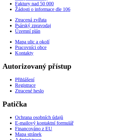
Faktury nad 50 000
Žádosti o informace dle 106
Ztracená zvířata
Psárský zpravodaj
Územní plán
Mapa ulic a okolí
Pracovníci obce
Kontakty
Autorizovaný přístup
Přihlášení
Registrace
Ztracené heslo
Patička
Ochrana osobních údajů
E-mailový kontaktní formulář
Financováno z EU
Mapa stránek
Administrace