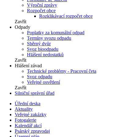
Výroční zprávy
Rozpočet obce
Rozklikávací rozpočet obce
Zavřít
Odpady
Poplatky za komunální odpad
Termíny svozu odpadu
Sběrný dvůr
Svoz bioodpadu
Hlášení nedostatků
Zavřít
Hlášení závad
Technické problémy - Pracovní četa
Svoz odpadu
Veřejné osvětlení
Zavřít
Silniční správní úřad
Úřední deska
Aktuality
Veřejné zakázky
Fotogalerie
Kalendář akcí
Psárský zpravodaj
Územní plán