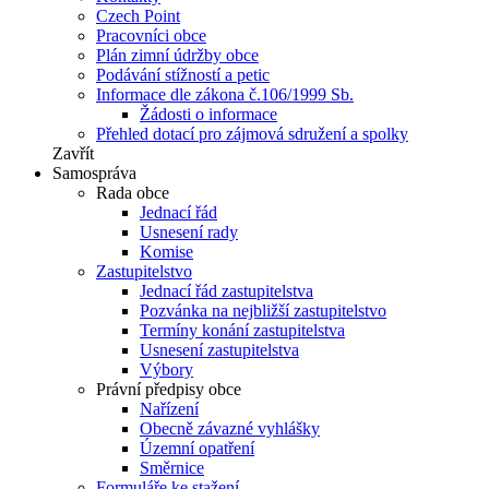
Czech Point
Pracovníci obce
Plán zimní údržby obce
Podávání stížností a petic
Informace dle zákona č.106/1999 Sb.
Žádosti o informace
Přehled dotací pro zájmová sdružení a spolky
Zavřít
Samospráva
Rada obce
Jednací řád
Usnesení rady
Komise
Zastupitelstvo
Jednací řád zastupitelstva
Pozvánka na nejbližší zastupitelstvo
Termíny konání zastupitelstva
Usnesení zastupitelstva
Výbory
Právní předpisy obce
Nařízení
Obecně závazné vyhlášky
Územní opatření
Směrnice
Formuláře ke stažení