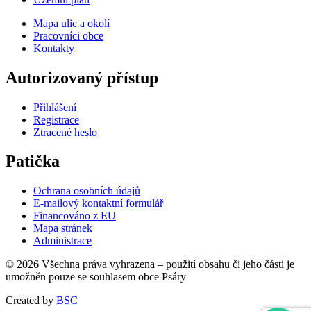
Mapa ulic a okolí
Pracovníci obce
Kontakty
Autorizovaný přístup
Přihlášení
Registrace
Ztracené heslo
Patička
Ochrana osobních údajů
E-mailový kontaktní formulář
Financováno z EU
Mapa stránek
Administrace
© 2026 Všechna práva vyhrazena – použití obsahu či jeho části je
umožněn pouze se souhlasem obce Psáry
Created by
BSC