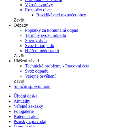
Výroční zprávy
Rozpočet obce
Rozklikávací rozpočet obce
Zavřít
Odpady
Poplatky za komunální odpad
Termíny svozu odpadu
Sběrný dvůr
Svoz bioodpadu
Hlášení nedostatků
Zavřít
Hlášení závad
Technické problémy - Pracovní četa
Svoz odpadu
Veřejné osvětlení
Zavřít
Silniční správní úřad
Úřední deska
Aktuality
Veřejné zakázky
Fotogalerie
Kalendář akcí
Psárský zpravodaj
Územní plán