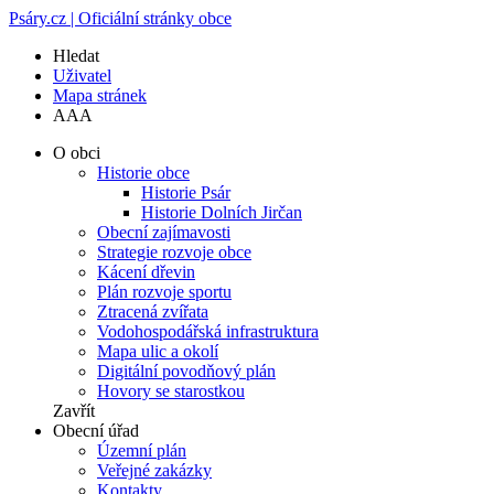
Psáry.cz | Oficiální stránky obce
Hledat
Uživatel
Mapa stránek
A
A
A
O obci
Historie obce
Historie Psár
Historie Dolních Jirčan
Obecní zajímavosti
Strategie rozvoje obce
Kácení dřevin
Plán rozvoje sportu
Ztracená zvířata
Vodohospodářská infrastruktura
Mapa ulic a okolí
Digitální povodňový plán
Hovory se starostkou
Zavřít
Obecní úřad
Územní plán
Veřejné zakázky
Kontakty