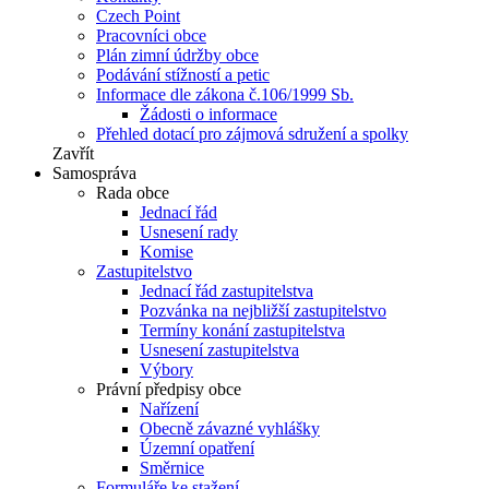
Czech Point
Pracovníci obce
Plán zimní údržby obce
Podávání stížností a petic
Informace dle zákona č.106/1999 Sb.
Žádosti o informace
Přehled dotací pro zájmová sdružení a spolky
Zavřít
Samospráva
Rada obce
Jednací řád
Usnesení rady
Komise
Zastupitelstvo
Jednací řád zastupitelstva
Pozvánka na nejbližší zastupitelstvo
Termíny konání zastupitelstva
Usnesení zastupitelstva
Výbory
Právní předpisy obce
Nařízení
Obecně závazné vyhlášky
Územní opatření
Směrnice
Formuláře ke stažení