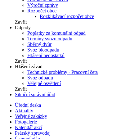
Výroční zprávy
Rozpočet obce
Rozklikávací rozpočet obce
Zavřít
Odpady
Poplatky za komunální odpad
Termíny svozu odpadu
Sběrný dvůr
Svoz bioodpadu
Hlášení nedostatků
Zavřít
Hlášení závad
Technické problémy - Pracovní četa
Svoz odpadu
Veřejné osvětlení
Zavřít
Silniční správní úřad
Úřední deska
Aktuality
Veřejné zakázky
Fotogalerie
Kalendář akcí
Psárský zpravodaj
Územní plán