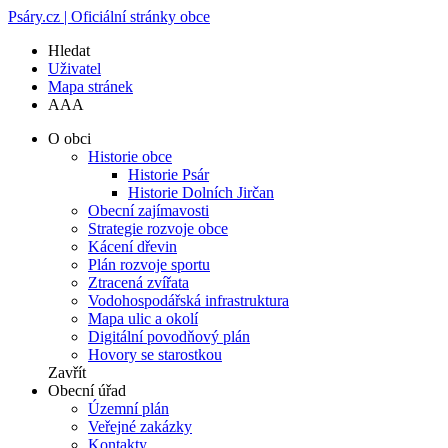
Psáry.cz | Oficiální stránky obce
Hledat
Uživatel
Mapa stránek
A
A
A
O obci
Historie obce
Historie Psár
Historie Dolních Jirčan
Obecní zajímavosti
Strategie rozvoje obce
Kácení dřevin
Plán rozvoje sportu
Ztracená zvířata
Vodohospodářská infrastruktura
Mapa ulic a okolí
Digitální povodňový plán
Hovory se starostkou
Zavřít
Obecní úřad
Územní plán
Veřejné zakázky
Kontakty