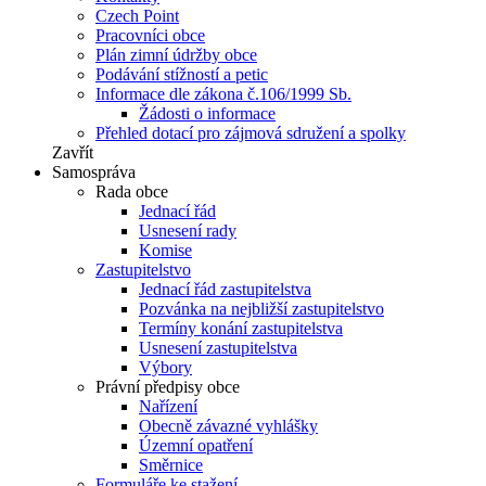
Czech Point
Pracovníci obce
Plán zimní údržby obce
Podávání stížností a petic
Informace dle zákona č.106/1999 Sb.
Žádosti o informace
Přehled dotací pro zájmová sdružení a spolky
Zavřít
Samospráva
Rada obce
Jednací řád
Usnesení rady
Komise
Zastupitelstvo
Jednací řád zastupitelstva
Pozvánka na nejbližší zastupitelstvo
Termíny konání zastupitelstva
Usnesení zastupitelstva
Výbory
Právní předpisy obce
Nařízení
Obecně závazné vyhlášky
Územní opatření
Směrnice
Formuláře ke stažení