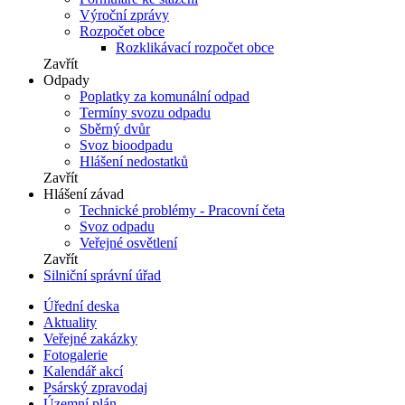
Výroční zprávy
Rozpočet obce
Rozklikávací rozpočet obce
Zavřít
Odpady
Poplatky za komunální odpad
Termíny svozu odpadu
Sběrný dvůr
Svoz bioodpadu
Hlášení nedostatků
Zavřít
Hlášení závad
Technické problémy - Pracovní četa
Svoz odpadu
Veřejné osvětlení
Zavřít
Silniční správní úřad
Úřední deska
Aktuality
Veřejné zakázky
Fotogalerie
Kalendář akcí
Psárský zpravodaj
Územní plán