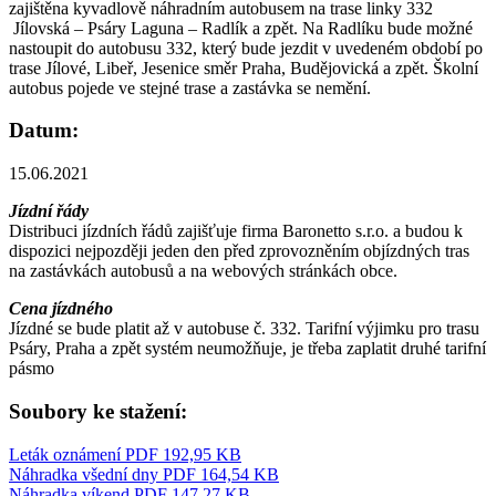
zajištěna kyvadlově náhradním autobusem na trase linky 332
Jílovská – Psáry Laguna – Radlík a zpět. Na Radlíku bude možné
nastoupit do autobusu 332, který bude jezdit v uvedeném období po
trase Jílové, Libeř, Jesenice směr Praha, Budějovická a zpět. Školní
autobus pojede ve stejné trase a zastávka se nemění.
Datum:
15.06.2021
Jízdní řády
Distribuci jízdních řádů zajišťuje firma Baronetto s.r.o. a budou k
dispozici nejpozději jeden den před zprovozněním objízdných tras
na zastávkách autobusů a na webových stránkách obce.
Cena jízdného
Jízdné se bude platit až v autobuse č. 332. Tarifní výjimku pro trasu
Psáry, Praha a zpět systém neumožňuje, je třeba zaplatit druhé tarifní
pásmo
Soubory ke stažení:
Leták oznámení
PDF 192,95 KB
Náhradka všední dny
PDF 164,54 KB
Náhradka víkend
PDF 147,27 KB