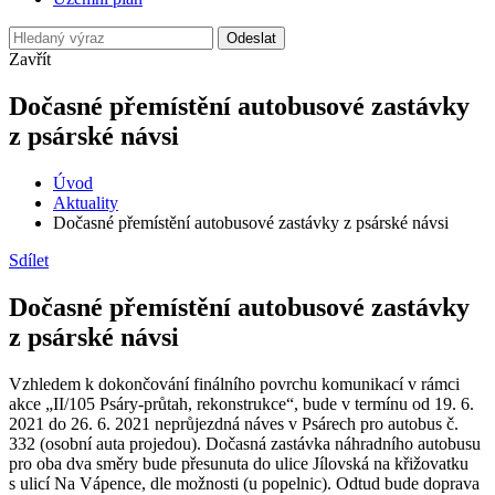
Odeslat
Zavřít
Dočasné přemístění autobusové zastávky
z psárské návsi
Úvod
Aktuality
Dočasné přemístění autobusové zastávky z psárské návsi
Sdílet
Dočasné přemístění autobusové zastávky
z psárské návsi
Vzhledem k dokončování finálního povrchu komunikací v rámci
akce „II/105 Psáry-průtah, rekonstrukce“, bude v termínu od 19. 6.
2021 do 26. 6. 2021 neprůjezdná náves v Psárech pro autobus č.
332 (osobní auta projedou). Dočasná zastávka náhradního autobusu
pro oba dva směry bude přesunuta do ulice Jílovská na křižovatku
s ulicí Na Vápence, dle možnosti (u popelnic). Odtud bude doprava