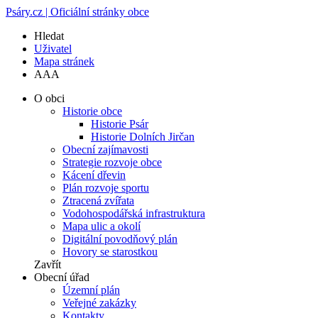
Psáry.cz | Oficiální stránky obce
Hledat
Uživatel
Mapa stránek
A
A
A
O obci
Historie obce
Historie Psár
Historie Dolních Jirčan
Obecní zajímavosti
Strategie rozvoje obce
Kácení dřevin
Plán rozvoje sportu
Ztracená zvířata
Vodohospodářská infrastruktura
Mapa ulic a okolí
Digitální povodňový plán
Hovory se starostkou
Zavřít
Obecní úřad
Územní plán
Veřejné zakázky
Kontakty