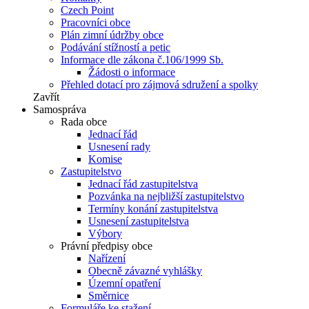
Czech Point
Pracovníci obce
Plán zimní údržby obce
Podávání stížností a petic
Informace dle zákona č.106/1999 Sb.
Žádosti o informace
Přehled dotací pro zájmová sdružení a spolky
Zavřít
Samospráva
Rada obce
Jednací řád
Usnesení rady
Komise
Zastupitelstvo
Jednací řád zastupitelstva
Pozvánka na nejbližší zastupitelstvo
Termíny konání zastupitelstva
Usnesení zastupitelstva
Výbory
Právní předpisy obce
Nařízení
Obecně závazné vyhlášky
Územní opatření
Směrnice
Formuláře ke stažení