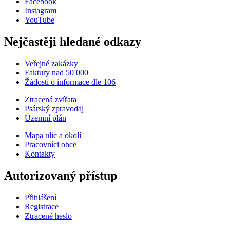
Facebook
Instagram
YouTube
Nejčastěji hledané odkazy
Veřejné zakázky
Faktury nad 50 000
Žádosti o informace dle 106
Ztracená zvířata
Psárský zpravodaj
Územní plán
Mapa ulic a okolí
Pracovníci obce
Kontakty
Autorizovaný přístup
Přihlášení
Registrace
Ztracené heslo