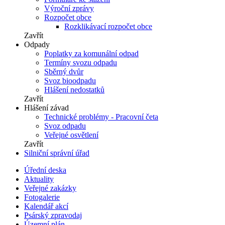
Výroční zprávy
Rozpočet obce
Rozklikávací rozpočet obce
Zavřít
Odpady
Poplatky za komunální odpad
Termíny svozu odpadu
Sběrný dvůr
Svoz bioodpadu
Hlášení nedostatků
Zavřít
Hlášení závad
Technické problémy - Pracovní četa
Svoz odpadu
Veřejné osvětlení
Zavřít
Silniční správní úřad
Úřední deska
Aktuality
Veřejné zakázky
Fotogalerie
Kalendář akcí
Psárský zpravodaj
Územní plán