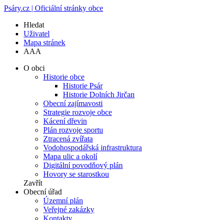
Psáry.cz | Oficiální stránky obce
Hledat
Uživatel
Mapa stránek
A
A
A
O obci
Historie obce
Historie Psár
Historie Dolních Jirčan
Obecní zajímavosti
Strategie rozvoje obce
Kácení dřevin
Plán rozvoje sportu
Ztracená zvířata
Vodohospodářská infrastruktura
Mapa ulic a okolí
Digitální povodňový plán
Hovory se starostkou
Zavřít
Obecní úřad
Územní plán
Veřejné zakázky
Kontakty