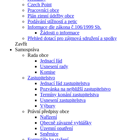
Czech Point
Pracovníci obce
Plán zimní údržby obce
Podávání stížností a petic
Informace dle zákona č.106/1999 Sb.
Žádosti o informace
Přehled dotací pro zájmová sdružení a spolky
Zavřít
Samospráva
Rada obce
Jednací řád
Usnesení rady
Komise
Zastupitelstvo
Jednací řád zastupitelstva
Pozvánka na nejbližší zastupitelstvo
Termíny konání zastupitelstva
Usnesení zastupitelstva
Výbory
Právní předpisy obce
Nařízení
Obecně závazné vyhlášky
Územní opatření
Směrnice
Formuláře ke stažení