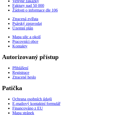
Veřejné zakázky
Faktury nad 50 000
Žádosti o informace dle 106
Ztracená zvířata
Psárský zpravodaj
Územní plán
Mapa ulic a okolí
Pracovníci obce
Kontakty
Autorizovaný přístup
Přihlášení
Registrace
Ztracené heslo
Patička
Ochrana osobních údajů
E-mailový kontaktní formulář
Financováno z EU
Mapa stránek