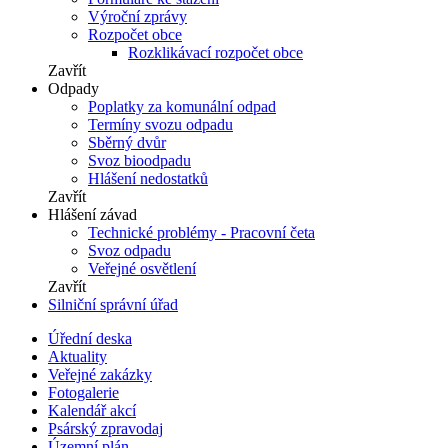
Výroční zprávy
Rozpočet obce
Rozklikávací rozpočet obce
Zavřít
Odpady
Poplatky za komunální odpad
Termíny svozu odpadu
Sběrný dvůr
Svoz bioodpadu
Hlášení nedostatků
Zavřít
Hlášení závad
Technické problémy - Pracovní četa
Svoz odpadu
Veřejné osvětlení
Zavřít
Silniční správní úřad
Úřední deska
Aktuality
Veřejné zakázky
Fotogalerie
Kalendář akcí
Psárský zpravodaj
Územní plán