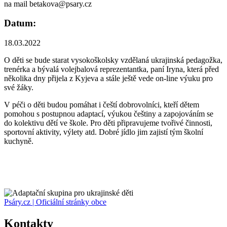
na mail betakova@psary.cz
Datum:
18.03.2022
O děti se bude starat vysokoškolsky vzdělaná ukrajinská pedagožka,
trenérka a bývalá volejbalová reprezentantka, paní Iryna, která před
několika dny přijela z Kyjeva a stále ještě vede on-line výuku pro
své žáky.
V péči o děti budou pomáhat i čeští dobrovolníci, kteří dětem
pomohou s postupnou adaptací, výukou češtiny a zapojováním se
do kolektivu dětí ve škole. Pro děti připravujeme tvořivé činnosti,
sportovní aktivity, výlety atd. Dobré jídlo jim zajistí tým školní
kuchyně.
Psáry.cz | Oficiální stránky obce
Kontakty