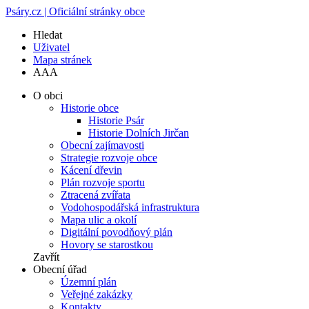
Psáry.cz | Oficiální stránky obce
Hledat
Uživatel
Mapa stránek
A
A
A
O obci
Historie obce
Historie Psár
Historie Dolních Jirčan
Obecní zajímavosti
Strategie rozvoje obce
Kácení dřevin
Plán rozvoje sportu
Ztracená zvířata
Vodohospodářská infrastruktura
Mapa ulic a okolí
Digitální povodňový plán
Hovory se starostkou
Zavřít
Obecní úřad
Územní plán
Veřejné zakázky
Kontakty