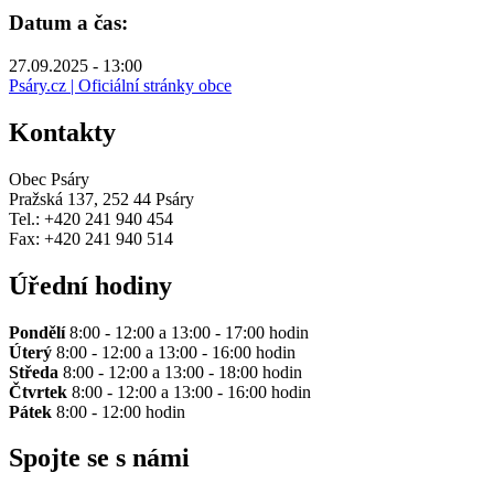
Datum a čas:
27.09.2025 - 13:00
Psáry.cz | Oficiální stránky obce
Kontakty
Obec Psáry
Pražská 137, 252 44 Psáry
Tel.: +420 241 940 454
Fax: +420 241 940 514
Úřední hodiny
Pondělí
8:00 - 12:00 a 13:00 - 17:00 hodin
Úterý
8:00 - 12:00 a 13:00 - 16:00 hodin
Středa
8:00 - 12:00 a 13:00 - 18:00 hodin
Čtvrtek
8:00 - 12:00 a 13:00 - 16:00 hodin
Pátek
8:00 - 12:00 hodin
Spojte se s námi