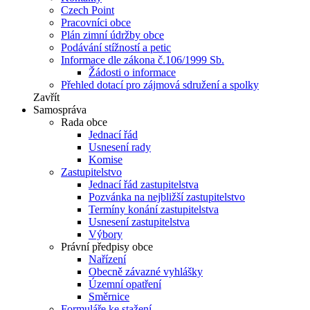
Czech Point
Pracovníci obce
Plán zimní údržby obce
Podávání stížností a petic
Informace dle zákona č.106/1999 Sb.
Žádosti o informace
Přehled dotací pro zájmová sdružení a spolky
Zavřít
Samospráva
Rada obce
Jednací řád
Usnesení rady
Komise
Zastupitelstvo
Jednací řád zastupitelstva
Pozvánka na nejbližší zastupitelstvo
Termíny konání zastupitelstva
Usnesení zastupitelstva
Výbory
Právní předpisy obce
Nařízení
Obecně závazné vyhlášky
Územní opatření
Směrnice
Formuláře ke stažení