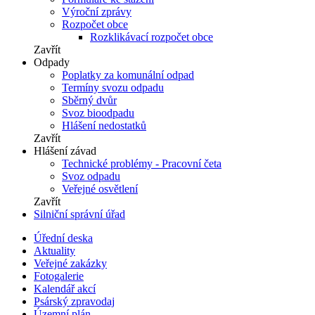
Výroční zprávy
Rozpočet obce
Rozklikávací rozpočet obce
Zavřít
Odpady
Poplatky za komunální odpad
Termíny svozu odpadu
Sběrný dvůr
Svoz bioodpadu
Hlášení nedostatků
Zavřít
Hlášení závad
Technické problémy - Pracovní četa
Svoz odpadu
Veřejné osvětlení
Zavřít
Silniční správní úřad
Úřední deska
Aktuality
Veřejné zakázky
Fotogalerie
Kalendář akcí
Psárský zpravodaj
Územní plán