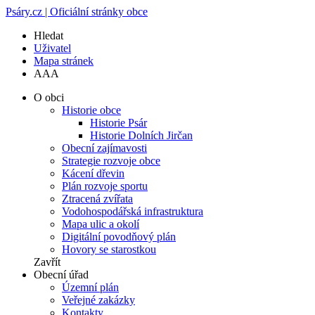
Psáry.cz | Oficiální stránky obce
Hledat
Uživatel
Mapa stránek
A
A
A
O obci
Historie obce
Historie Psár
Historie Dolních Jirčan
Obecní zajímavosti
Strategie rozvoje obce
Kácení dřevin
Plán rozvoje sportu
Ztracená zvířata
Vodohospodářská infrastruktura
Mapa ulic a okolí
Digitální povodňový plán
Hovory se starostkou
Zavřít
Obecní úřad
Územní plán
Veřejné zakázky
Kontakty