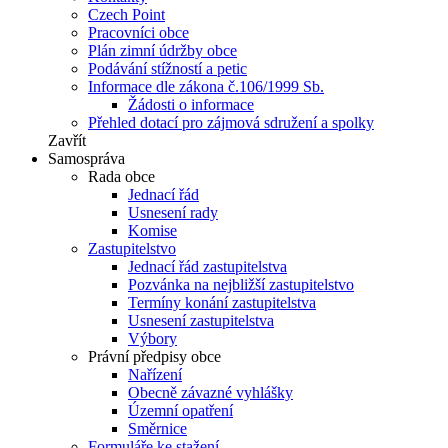
Czech Point
Pracovníci obce
Plán zimní údržby obce
Podávání stížností a petic
Informace dle zákona č.106/1999 Sb.
Žádosti o informace
Přehled dotací pro zájmová sdružení a spolky
Zavřít
Samospráva
Rada obce
Jednací řád
Usnesení rady
Komise
Zastupitelstvo
Jednací řád zastupitelstva
Pozvánka na nejbližší zastupitelstvo
Termíny konání zastupitelstva
Usnesení zastupitelstva
Výbory
Právní předpisy obce
Nařízení
Obecně závazné vyhlášky
Územní opatření
Směrnice
Formuláře ke stažení