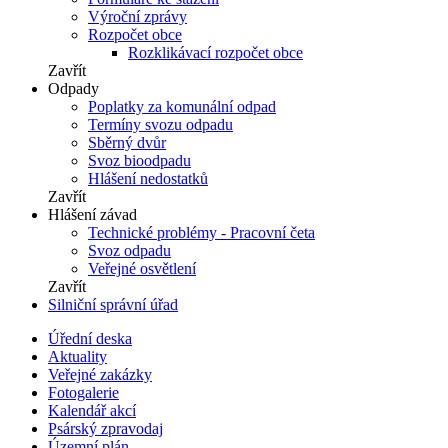
Výroční zprávy
Rozpočet obce
Rozklikávací rozpočet obce
Zavřít
Odpady
Poplatky za komunální odpad
Termíny svozu odpadu
Sběrný dvůr
Svoz bioodpadu
Hlášení nedostatků
Zavřít
Hlášení závad
Technické problémy - Pracovní četa
Svoz odpadu
Veřejné osvětlení
Zavřít
Silniční správní úřad
Úřední deska
Aktuality
Veřejné zakázky
Fotogalerie
Kalendář akcí
Psárský zpravodaj
Územní plán