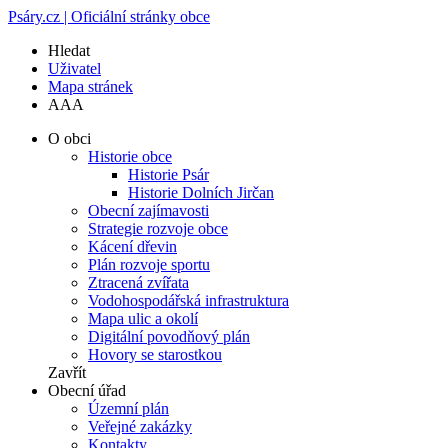
Psáry.cz | Oficiální stránky obce
Hledat
Uživatel
Mapa stránek
A
A
A
O obci
Historie obce
Historie Psár
Historie Dolních Jirčan
Obecní zajímavosti
Strategie rozvoje obce
Kácení dřevin
Plán rozvoje sportu
Ztracená zvířata
Vodohospodářská infrastruktura
Mapa ulic a okolí
Digitální povodňový plán
Hovory se starostkou
Zavřít
Obecní úřad
Územní plán
Veřejné zakázky
Kontakty