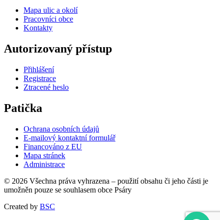
Mapa ulic a okolí
Pracovníci obce
Kontakty
Autorizovaný přístup
Přihlášení
Registrace
Ztracené heslo
Patička
Ochrana osobních údajů
E-mailový kontaktní formulář
Financováno z EU
Mapa stránek
Administrace
© 2026 Všechna práva vyhrazena – použití obsahu či jeho části je
umožněn pouze se souhlasem obce Psáry
Created by
BSC