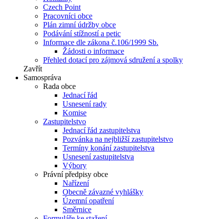
Czech Point
Pracovníci obce
Plán zimní údržby obce
Podávání stížností a petic
Informace dle zákona č.106/1999 Sb.
Žádosti o informace
Přehled dotací pro zájmová sdružení a spolky
Zavřít
Samospráva
Rada obce
Jednací řád
Usnesení rady
Komise
Zastupitelstvo
Jednací řád zastupitelstva
Pozvánka na nejbližší zastupitelstvo
Termíny konání zastupitelstva
Usnesení zastupitelstva
Výbory
Právní předpisy obce
Nařízení
Obecně závazné vyhlášky
Územní opatření
Směrnice
Formuláře ke stažení