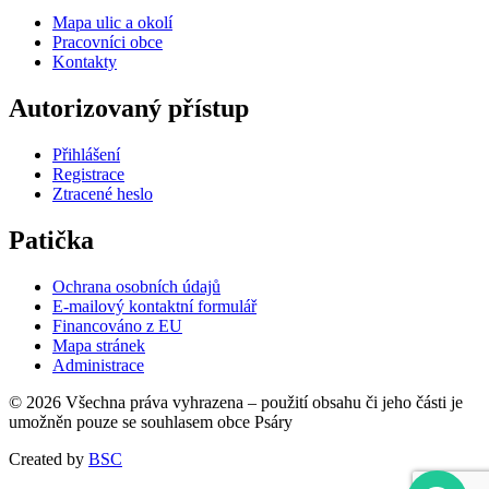
Mapa ulic a okolí
Pracovníci obce
Kontakty
Autorizovaný přístup
Přihlášení
Registrace
Ztracené heslo
Patička
Ochrana osobních údajů
E-mailový kontaktní formulář
Financováno z EU
Mapa stránek
Administrace
© 2026 Všechna práva vyhrazena – použití obsahu či jeho části je
umožněn pouze se souhlasem obce Psáry
Created by
BSC