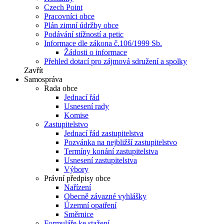
Czech Point
Pracovníci obce
Plán zimní údržby obce
Podávání stížností a petic
Informace dle zákona č.106/1999 Sb.
Žádosti o informace
Přehled dotací pro zájmová sdružení a spolky
Zavřít
Samospráva
Rada obce
Jednací řád
Usnesení rady
Komise
Zastupitelstvo
Jednací řád zastupitelstva
Pozvánka na nejbližší zastupitelstvo
Termíny konání zastupitelstva
Usnesení zastupitelstva
Výbory
Právní předpisy obce
Nařízení
Obecně závazné vyhlášky
Územní opatření
Směrnice
Formuláře ke stažení