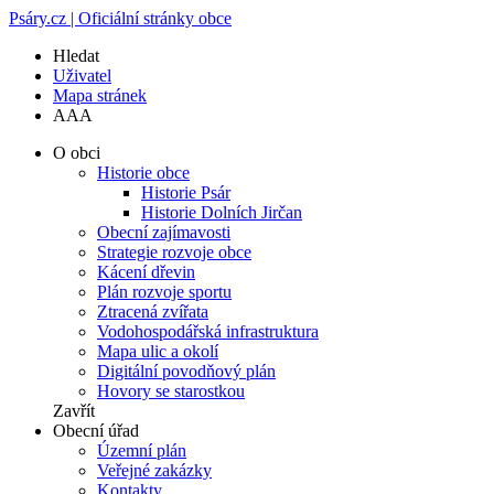
Psáry.cz | Oficiální stránky obce
Hledat
Uživatel
Mapa stránek
A
A
A
O obci
Historie obce
Historie Psár
Historie Dolních Jirčan
Obecní zajímavosti
Strategie rozvoje obce
Kácení dřevin
Plán rozvoje sportu
Ztracená zvířata
Vodohospodářská infrastruktura
Mapa ulic a okolí
Digitální povodňový plán
Hovory se starostkou
Zavřít
Obecní úřad
Územní plán
Veřejné zakázky
Kontakty