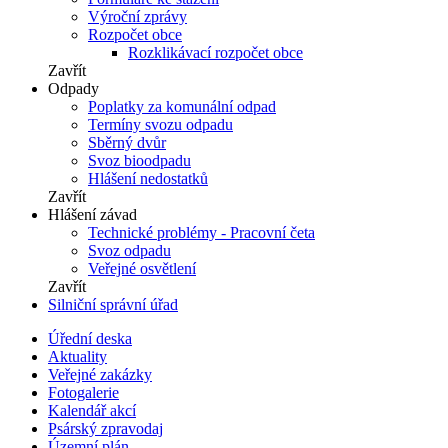
Výroční zprávy
Rozpočet obce
Rozklikávací rozpočet obce
Zavřít
Odpady
Poplatky za komunální odpad
Termíny svozu odpadu
Sběrný dvůr
Svoz bioodpadu
Hlášení nedostatků
Zavřít
Hlášení závad
Technické problémy - Pracovní četa
Svoz odpadu
Veřejné osvětlení
Zavřít
Silniční správní úřad
Úřední deska
Aktuality
Veřejné zakázky
Fotogalerie
Kalendář akcí
Psárský zpravodaj
Územní plán