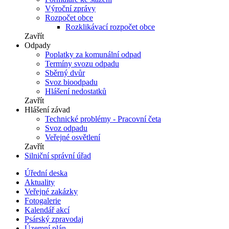
Výroční zprávy
Rozpočet obce
Rozklikávací rozpočet obce
Zavřít
Odpady
Poplatky za komunální odpad
Termíny svozu odpadu
Sběrný dvůr
Svoz bioodpadu
Hlášení nedostatků
Zavřít
Hlášení závad
Technické problémy - Pracovní četa
Svoz odpadu
Veřejné osvětlení
Zavřít
Silniční správní úřad
Úřední deska
Aktuality
Veřejné zakázky
Fotogalerie
Kalendář akcí
Psárský zpravodaj
Územní plán