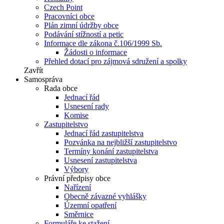
Czech Point
Pracovníci obce
Plán zimní údržby obce
Podávání stížností a petic
Informace dle zákona č.106/1999 Sb.
Žádosti o informace
Přehled dotací pro zájmová sdružení a spolky
Zavřít
Samospráva
Rada obce
Jednací řád
Usnesení rady
Komise
Zastupitelstvo
Jednací řád zastupitelstva
Pozvánka na nejbližší zastupitelstvo
Termíny konání zastupitelstva
Usnesení zastupitelstva
Výbory
Právní předpisy obce
Nařízení
Obecně závazné vyhlášky
Územní opatření
Směrnice
Formuláře ke stažení