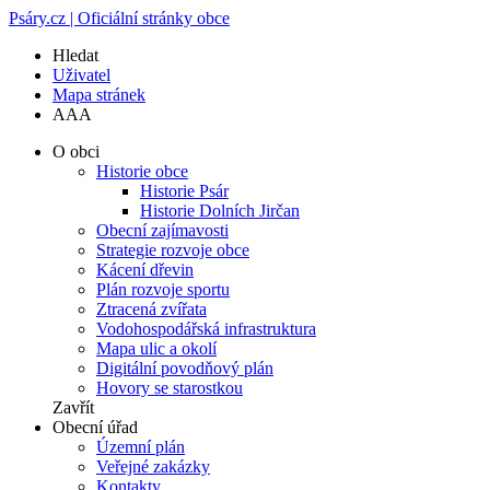
Psáry.cz | Oficiální stránky obce
Hledat
Uživatel
Mapa stránek
A
A
A
O obci
Historie obce
Historie Psár
Historie Dolních Jirčan
Obecní zajímavosti
Strategie rozvoje obce
Kácení dřevin
Plán rozvoje sportu
Ztracená zvířata
Vodohospodářská infrastruktura
Mapa ulic a okolí
Digitální povodňový plán
Hovory se starostkou
Zavřít
Obecní úřad
Územní plán
Veřejné zakázky
Kontakty