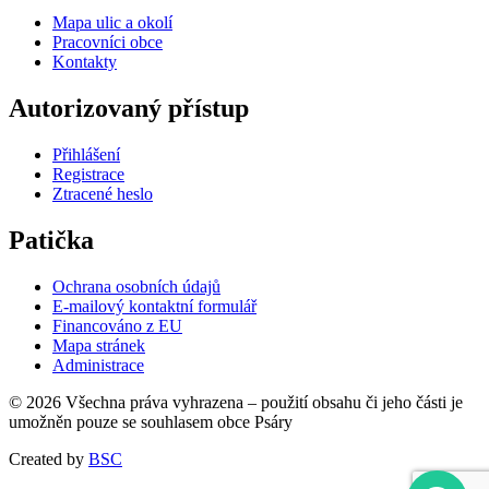
Mapa ulic a okolí
Pracovníci obce
Kontakty
Autorizovaný přístup
Přihlášení
Registrace
Ztracené heslo
Patička
Ochrana osobních údajů
E-mailový kontaktní formulář
Financováno z EU
Mapa stránek
Administrace
© 2026 Všechna práva vyhrazena – použití obsahu či jeho části je
umožněn pouze se souhlasem obce Psáry
Created by
BSC