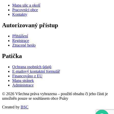
Mapa ulic a okolí
Pracovníci obce
Kontakty
Autorizovaný přístup
Přihlášení
Registrace
Ztracené heslo
Patička
Ochrana osobních údajů
E-mailový kontaktní formulář
Financováno z EU
Mapa stránek
Administrace
© 2026 Všechna práva vyhrazena – použití obsahu či jeho části je
umožněn pouze se souhlasem obce Psáry
Created by
BSC