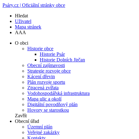
Psáry.cz | Oficiální stránky obce
Hledat
Uživatel
Mapa stránek
A
A
A
O obci
Historie obce
Historie Psár
Historie Dolních Jirčan
Obecní zajímavosti
Strategie rozvoje obce
Kácení dřevin
Plán rozvoje sportu
Ztracená zvířata
Vodohospodářská infrastruktura
Mapa ulic a okolí
Digitální povodňový plán
Hovory se starostkou
Zavřít
Obecní úřad
Územní plán
Veřejné zakázky
Kontakty