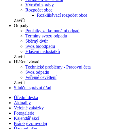
Výroční zprávy
Rozpočet obce
Rozklikávací rozpočet obce
Zavřít
Odpady
Poplatky za komunální odpad
Termíny svozu odpadu
Sběrný dvůr
Svoz bioodpadu
Hlášení nedostatků
Zavřít
Hlášení závad
Technické problémy - Pracovní četa
Svoz odpadu
Veřejné osvětlení
Zavřít
Silniční správní úřad
Úřední deska
Aktuality
Veřejné zakázky
Fotogalerie
Kalendář akcí
Psárský zpravodaj
Územní plán