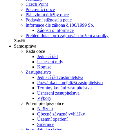
Czech Point
Pracovníci obce
Plán zimní údržby obce
Podávání stížností a petic
Informace dle zákona č.106/1999 Sb.
Žádosti o informace
Přehled dotací pro zájmová sdružení a spolky
Zavřít
Samospráva
Rada obce
Jednací řád
Usnesení rady
Komise
Zastupitelstvo
Jednací řád zastupitelstva
Pozvánka na nejbližší zastupitelstvo
Termíny konání zastupitelstva
Usnesení zastupitelstva
Výbory
Právní předpisy obce
Nařízení
Obecně závazné vyhlášky
Územní opatření
Směrnice
Formuláře ke stažení