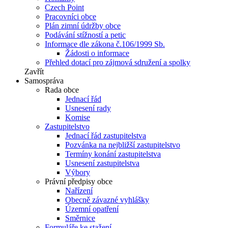
Czech Point
Pracovníci obce
Plán zimní údržby obce
Podávání stížností a petic
Informace dle zákona č.106/1999 Sb.
Žádosti o informace
Přehled dotací pro zájmová sdružení a spolky
Zavřít
Samospráva
Rada obce
Jednací řád
Usnesení rady
Komise
Zastupitelstvo
Jednací řád zastupitelstva
Pozvánka na nejbližší zastupitelstvo
Termíny konání zastupitelstva
Usnesení zastupitelstva
Výbory
Právní předpisy obce
Nařízení
Obecně závazné vyhlášky
Územní opatření
Směrnice
Formuláře ke stažení