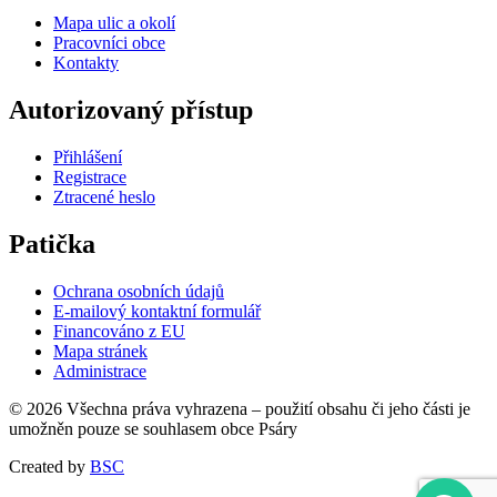
Mapa ulic a okolí
Pracovníci obce
Kontakty
Autorizovaný přístup
Přihlášení
Registrace
Ztracené heslo
Patička
Ochrana osobních údajů
E-mailový kontaktní formulář
Financováno z EU
Mapa stránek
Administrace
© 2026 Všechna práva vyhrazena – použití obsahu či jeho části je
umožněn pouze se souhlasem obce Psáry
Created by
BSC