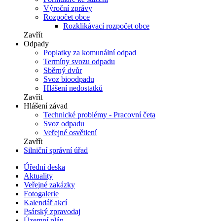
Výroční zprávy
Rozpočet obce
Rozklikávací rozpočet obce
Zavřít
Odpady
Poplatky za komunální odpad
Termíny svozu odpadu
Sběrný dvůr
Svoz bioodpadu
Hlášení nedostatků
Zavřít
Hlášení závad
Technické problémy - Pracovní četa
Svoz odpadu
Veřejné osvětlení
Zavřít
Silniční správní úřad
Úřední deska
Aktuality
Veřejné zakázky
Fotogalerie
Kalendář akcí
Psárský zpravodaj
Územní plán