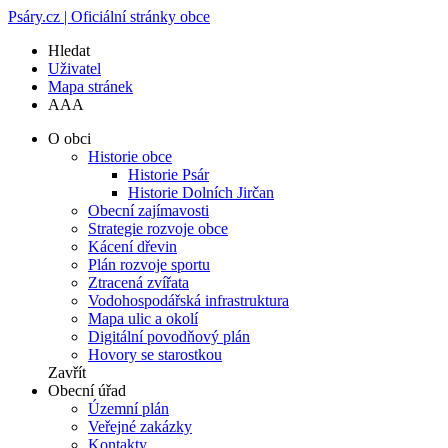
Psáry.cz | Oficiální stránky obce
Hledat
Uživatel
Mapa stránek
A
A
A
O obci
Historie obce
Historie Psár
Historie Dolních Jirčan
Obecní zajímavosti
Strategie rozvoje obce
Kácení dřevin
Plán rozvoje sportu
Ztracená zvířata
Vodohospodářská infrastruktura
Mapa ulic a okolí
Digitální povodňový plán
Hovory se starostkou
Zavřít
Obecní úřad
Územní plán
Veřejné zakázky
Kontakty