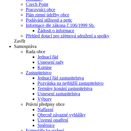
Czech Point
Pracovníci obce
Plán zimní údržby obce
Podávání stížností a petic
Informace dle zákona č.106/1999 Sb.
Žádosti o informace
Přehled dotací pro zájmová sdružení a spolky
Zavřít
Samospráva
Rada obce
Jednací řád
Usnesení rady
Komise
Zastupitelstvo
Jednací řád zastupitelstva
Pozvánka na nejbližší zastupitelstvo
Termíny konání zastupitelstva
Usnesení zastupitelstva
Výbory
Právní předpisy obce
Nařízení
Obecně závazné vyhlášky
Územní opatření
Směrnice
Formuláře ke stažení