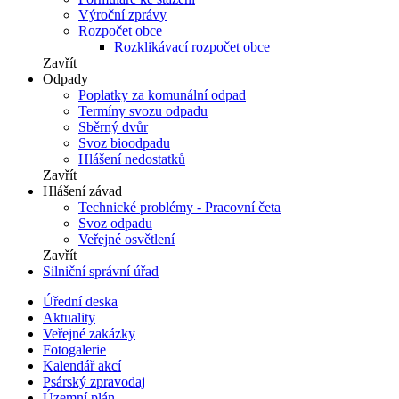
Výroční zprávy
Rozpočet obce
Rozklikávací rozpočet obce
Zavřít
Odpady
Poplatky za komunální odpad
Termíny svozu odpadu
Sběrný dvůr
Svoz bioodpadu
Hlášení nedostatků
Zavřít
Hlášení závad
Technické problémy - Pracovní četa
Svoz odpadu
Veřejné osvětlení
Zavřít
Silniční správní úřad
Úřední deska
Aktuality
Veřejné zakázky
Fotogalerie
Kalendář akcí
Psárský zpravodaj
Územní plán