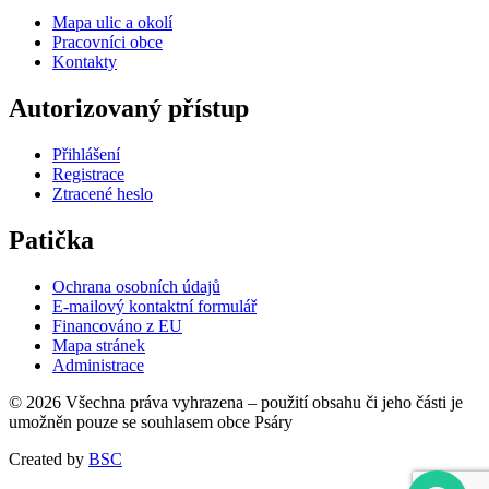
Mapa ulic a okolí
Pracovníci obce
Kontakty
Autorizovaný přístup
Přihlášení
Registrace
Ztracené heslo
Patička
Ochrana osobních údajů
E-mailový kontaktní formulář
Financováno z EU
Mapa stránek
Administrace
© 2026 Všechna práva vyhrazena – použití obsahu či jeho části je
umožněn pouze se souhlasem obce Psáry
Created by
BSC