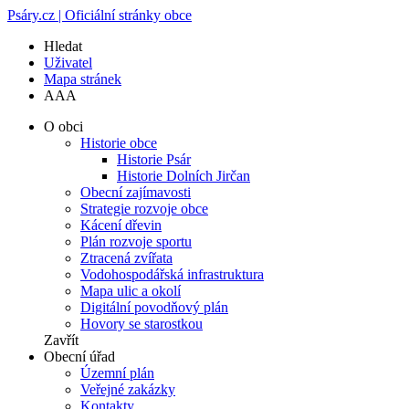
Psáry.cz | Oficiální stránky obce
Hledat
Uživatel
Mapa stránek
A
A
A
O obci
Historie obce
Historie Psár
Historie Dolních Jirčan
Obecní zajímavosti
Strategie rozvoje obce
Kácení dřevin
Plán rozvoje sportu
Ztracená zvířata
Vodohospodářská infrastruktura
Mapa ulic a okolí
Digitální povodňový plán
Hovory se starostkou
Zavřít
Obecní úřad
Územní plán
Veřejné zakázky
Kontakty